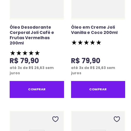
Óleo Desodorante
Óleo em Creme Joli
Corporal Joli Café e
Vanilla e Coco 200ml
Frutas Vermelhas
★
★
★
★
★
200ml
★
★
★
★
★
R$
79
,
90
R$
79
,
90
até
3
x de
R$
26
,
63
sem
até
3
x de
R$
26
,
63
sem
juros
juros
COMPRAR
COMPRAR