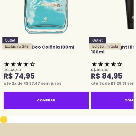
Outlet
Outlet
Eterna Blue Deo Colônia 100ml
Exclusivo Site
Grace Midnight Hi
Edição limitada
100ml
★
★
★
★
☆
★
★
★
★
☆
R$
149
,
90
R$
169
,
90
R$
74
,
95
R$
84
,
95
até
2
x de
R$
37
,
47
sem juros
até
3
x de
R$
28
,
31
sem 
COMPRAR
COMP