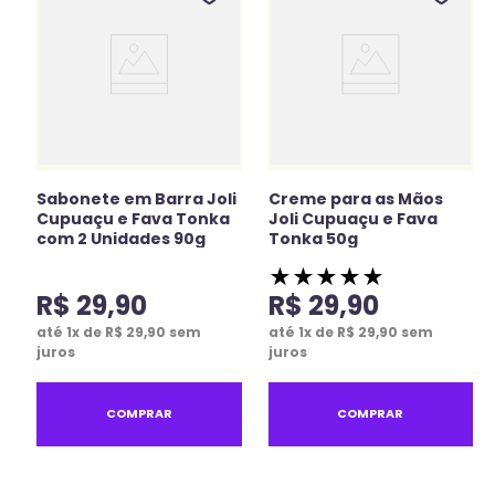
Sabonete em Barra Joli
Creme para as Mãos
Cupuaçu e Fava Tonka
Joli Cupuaçu e Fava
com 2 Unidades 90g
Tonka 50g
★
★
★
★
★
R$
29
,
90
R$
29
,
90
até
1
x de
R$
29
,
90
sem
até
1
x de
R$
29
,
90
sem
juros
juros
COMPRAR
COMPRAR