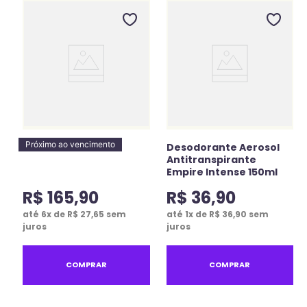
Próximo ao vencimento
Kit Verão Solaris
Desodorante Aerosol
Antitranspirante
Empire Intense 150ml
R$
165
,
90
R$
36
,
90
até
6
x de
R$
27
,
65
sem
até
1
x de
R$
36
,
90
sem
juros
juros
COMPRAR
COMPRAR