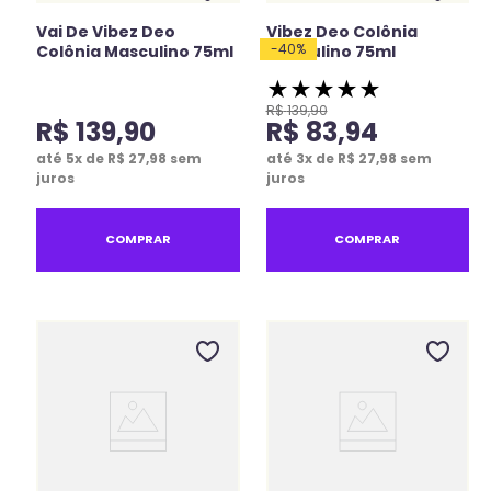
Vai De Vibez Deo
Vibez Deo Colônia
-
40
%
Colônia Masculino 75ml
Masculino 75ml
★
★
★
★
★
R$
139
,
90
R$
139
,
90
R$
83
,
94
até
5
x de
R$
27
,
98
sem
até
3
x de
R$
27
,
98
sem
juros
juros
COMPRAR
COMPRAR