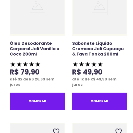
Óleo Desodorante
Sabonete Líquido
Corporal Joli Vanilla e
Cremoso Joli Cupuaçu
Coco 200ml
& Fava Tonka 200ml
★
★
★
★
★
★
★
★
★
★
R$
79
,
90
R$
49
,
90
até
3
x de
R$
26
,
63
sem
até
1
x de
R$
49
,
90
sem
juros
juros
COMPRAR
COMPRAR