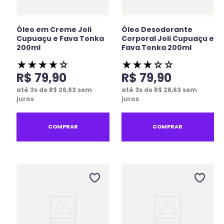
Óleo em Creme Joli
Óleo Desodorante
Cupuaçu e Fava Tonka
Corporal Joli Cupuaçu e
200ml
Fava Tonka 200ml
★
★
★
★
☆
★
★
★
☆
☆
R$
79
,
90
R$
79
,
90
até
3
x de
R$
26
,
63
sem
até
3
x de
R$
26
,
63
sem
juros
juros
COMPRAR
COMPRAR