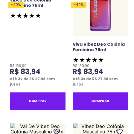
-
40
%
-
40
%
Feminino 75ml
★
★
★
★
★
Viva Vibez Deo Colônia
Feminino 75ml
★
★
★
★
★
R$
139
,
90
R$
139
,
90
R$
83
,
94
R$
83
,
94
até
3
x de
R$
27
,
98
sem
até
3
x de
R$
27
,
98
sem
juros
juros
COMPRAR
COMPRAR