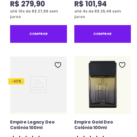
R$
279
,
90
R$
101
,
94
até
10
x de
R$
27
,
99
sem
até
4
x de
R$
25
,
48
sem
juros
juros
COMPRAR
COMPRAR
-
40
%
Empire Legacy Deo
Empire Gold Deo
Colônia 100ml
Colônia 100ml