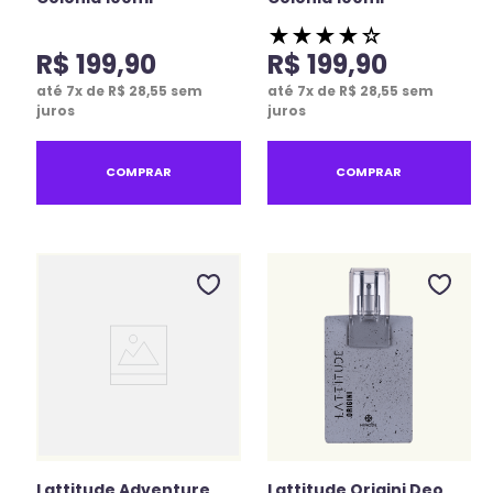
★
★
★
★
☆
R$
199
,
90
R$
199
,
90
até
7
x de
R$
28
,
55
sem
até
7
x de
R$
28
,
55
sem
juros
juros
COMPRAR
COMPRAR
Lattitude Adventure
Lattitude Origini Deo