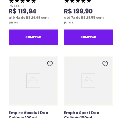
★
★
★
★
★
★
★
★
★
★
R$
199
,
90
R$
119
,
94
R$
199
,
90
até
4
x de
R$
29
,
98
sem
até
7
x de
R$
28
,
55
sem
juros
juros
COMPRAR
COMPRAR
Empire Absolut Deo
Empire Sport Deo
Colônia 100ml
Colônia 100ml