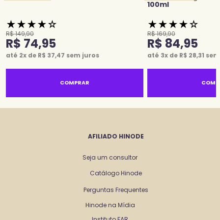
100ml
★
★
★
★
☆
★
★
★
★
☆
R$
149
,
90
R$
169
,
90
R$
74
,
95
R$
84
,
95
até
2
x de
R$
37
,
47
sem juros
até
3
x de
R$
28
,
31
sem 
COMPRAR
COMP
AFILIADO HINODE
Seja um consultor
Catálogo Hinode
Perguntas Frequentes
Hinode na Mídia
Instituto FAR