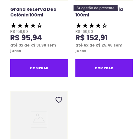
Sugestão de presente
Grand Reserva Deo
Enigma Deo Colônia
Colônia 100ml
100ml
★
★
★
★
☆
★
★
★
★
☆
R$
159
,
90
R$
169
,
90
R$
95
,
94
R$
152
,
91
até
3
x de
R$
31
,
98
sem
até
6
x de
R$
25
,
48
sem
juros
juros
COMPRAR
COMPRAR