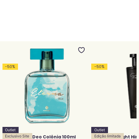
-
50
%
-
50
%
Outlet
Outlet
Eterna Blue Deo Colônia 100ml
Exclusivo Site
Grace Midnight Hi
Edição limitada