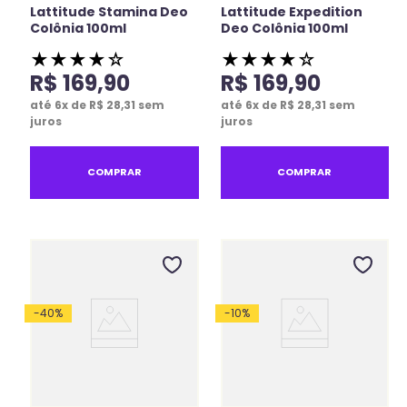
Lattitude Stamina Deo
Lattitude Expedition
Colônia 100ml
Deo Colônia 100ml
★
★
★
★
☆
★
★
★
★
☆
R$
169
,
90
R$
169
,
90
até
6
x de
R$
28
,
31
sem
até
6
x de
R$
28
,
31
sem
juros
juros
COMPRAR
COMPRAR
-
40
%
-
10
%