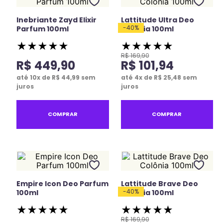
Inebriante Zayd Elixir
Lattitude Ultra Deo
-
40
%
Parfum 100ml
Colônia 100ml
★
★
★
★
★
★
★
★
★
★
R$
169
,
90
R$
449
,
90
R$
101
,
94
até
10
x de
R$
44
,
99
sem
até
4
x de
R$
25
,
48
sem
juros
juros
COMPRAR
COMPRAR
Empire Icon Deo Parfum
Lattitude Brave Deo
-
40
%
100ml
Colônia 100ml
★
★
★
★
★
★
★
★
★
★
R$
169
,
90