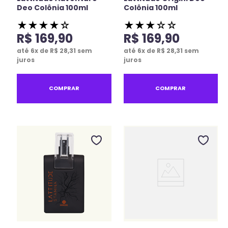
Deo Colônia 100ml
Colônia 100ml
★
★
★
★
☆
★
★
★
☆
☆
R$
169
,
90
R$
169
,
90
até
6
x de
R$
28
,
31
sem
até
6
x de
R$
28
,
31
sem
juros
juros
COMPRAR
COMPRAR