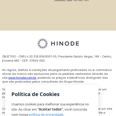
OBJETIVO - CNPJ n 30.318.916/0001-55, Presidente Getulio Vargas, 146 - Centro,
Extrema-MG - CEP: 37655-000
As regras, ofertas e condições de pagamento praticadas no e-commerce
oficial da marca são exclusivas para os pedidos realizados através do
site
www.hinode.com.br
, podendo os preços e benefícios divergirem dos
que são praticados pelos consultores do Grupo Hinode.
Todas as promoções, descontos e preços são válidos somente por um
Política de Cookies
período limitado e podem ser alterados ou encerrados a qualquer
momento sem prévio aviso.
Usamos cookies para melhorar sua experiência no
Com o objetivo de personalizar a experiência de compra e oferecer um site
site. Ao clicar em
"Aceitar todos"
, você concorda
melhor, cookies e outras tecnologias poderão ser utilizados durante a
com nossa
política de privacidade
.