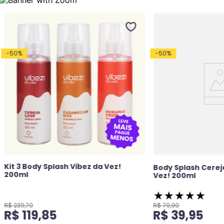
-
50
%
-
50
%
Kit 3 Body Splash Vibez da Vez!
Body Splash Cerej
200ml
Vez! 200ml
★
★
★
★
★
R$
239
,
70
R$
79
,
90
R$
119
,
85
R$
39
,
95