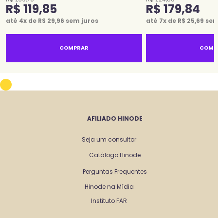
R$
119
,
85
R$
179
,
84
até
4
x de
R$
29
,
96
sem juros
até
7
x de
R$
25
,
69
sem
COMPRAR
COMP
AFILIADO HINODE
Seja um consultor
Catálogo Hinode
Perguntas Frequentes
Hinode na Mídia
Instituto FAR