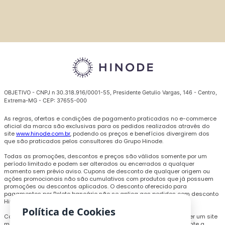
OBJETIVO - CNPJ n 30.318.916/0001-55, Presidente Getulio Vargas, 146 - Centro,
Extrema-MG - CEP: 37655-000
As regras, ofertas e condições de pagamento praticadas no e-commerce
oficial da marca são exclusivas para os pedidos realizados através do
site
www.hinode.com.br
, podendo os preços e benefícios divergirem dos
que são praticados pelos consultores do Grupo Hinode.
Todas as promoções, descontos e preços são válidos somente por um
período limitado e podem ser alterados ou encerrados a qualquer
momento sem prévio aviso. Cupons de desconto de qualquer origem ou
ações promocionais não são cumulativos com produtos que já possuem
promoções ou descontos aplicados.
O desconto oferecido para
pagamentos por Boleto bancário não se aplica aos pedidos com desconto
Hinode Prime.
Política de Cookies
Com o objetivo de personalizar a experiência de compra e oferecer um site
melhor, cookies e outras tecnologias poderão ser utilizados durante a