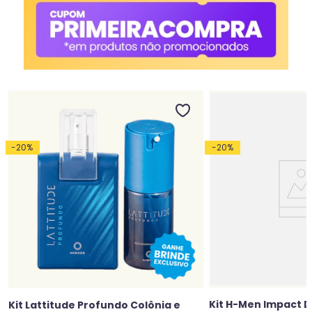
-
20
%
-
20
%
Kit H-Men Impact D
Kit Lattitude Profundo Colônia e