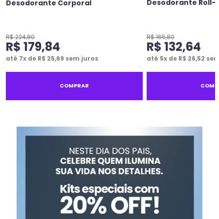
Desodorante Roll-
Desodorante Corporal
R$
224
,
80
R$
165
,
80
R$
179
,
84
R$
132
,
64
até
7
x de
R$
25
,
69
sem juros
até
5
x de
R$
26
,
52
sem
COMPRAR
COMP