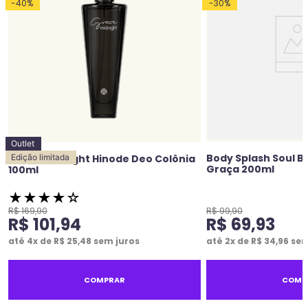
-
40
%
-
30
%
Outlet
Body Splash Soul Br
Grace Midnight Hinode Deo Colônia
Edição limitada
Graça 200ml
100ml
★
★
★
★
☆
R$
169
,
90
R$
99
,
90
R$
101
,
94
R$
69
,
93
até
4
x de
R$
25
,
48
sem juros
até
2
x de
R$
34
,
96
sem
COMPRAR
COMP