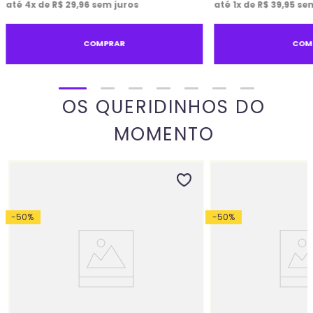
até
4
x de
R$
29
,
96
sem juros
até
1
x de
R$
39
,
95
sem
COMPRAR
COM
OS QUERIDINHOS DO
MOMENTO
-
50
%
-
50
%