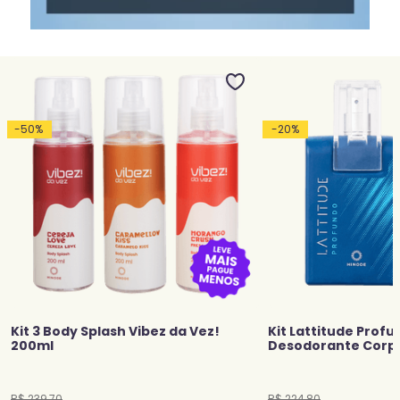
-
50
%
-
20
%
Kit 3 Body Splash Vibez da Vez!
Kit Lattitude Profu
200ml
Desodorante Corp
R$
239
,
70
R$
224
,
80