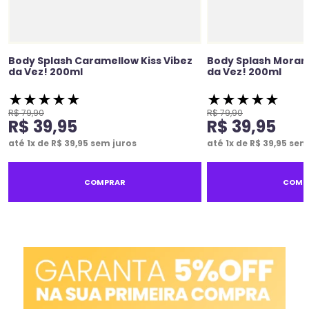
Body Splash Caramellow Kiss Vibez
Body Splash Moran
da Vez! 200ml
da Vez! 200ml
★
★
★
★
★
★
★
★
★
★
R$
79
,
90
R$
79
,
90
R$
39
,
95
R$
39
,
95
até
1
x de
R$
39
,
95
sem juros
até
1
x de
R$
39
,
95
sem 
COMPRAR
COMP