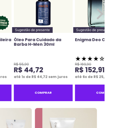
Sugestão de presente
Sugestão de presente
ileira
Óleo Para Cuidado da
Enigma Deo Colônia 100
Barba H-Men 30ml
★
★
★
★
☆
R$
55
,
90
R$
169
,
90
R$
44
,
72
R$
152
,
91
uros
até
1
x de
R$
44
,
72
sem juros
até
6
x de
R$
25
,
48
sem juro
COMPRAR
COMPRAR