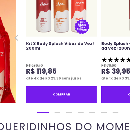
Kit 3 Body Splash Vibez da Vez!
Body Splash 
200ml
da Vez! 200
★
★
★
★
R$
239
,
70
R$
79
,
90
R$
119
,
85
R$
39
,
9
até
4
x de
R$
29
,
96
sem juros
até
1
x de
R$
39
COMPRAR
QUERIDINHOS DO MOM