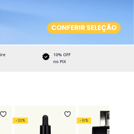
ire
10% OFF
no PIX
-
20
%
-
10
%