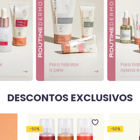
DESCONTOS EXCLUSIVOS
-
50
%
-
50
%