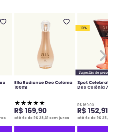
-
10
%
Sugestão de presente
Deo
Ella Radiance Deo Colônia
Spot Celebration For Hi
100ml
Deo Colônia 75ml
★
★
★
★
★
R$
169
,
90
R$
169
,
90
R$
152
,
91
ros
até
6
x de
R$
28
,
31
sem juros
até
6
x de
R$
25
,
48
sem juro