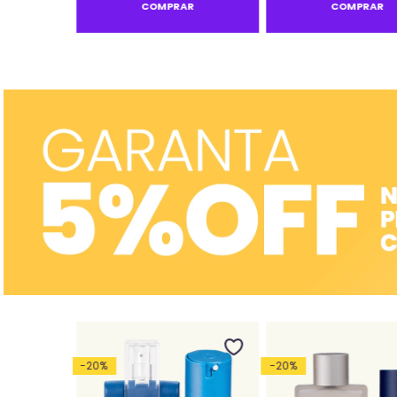
R
COMPRAR
COMPRAR
-
20
%
-
20
%