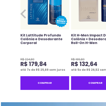
idado da
Kit Lattitude Profundo
Kit H-Men Impact 
alm Pós
Colônia e Desodorante
Colônia + Desodor
nte H-Men
Corporal
Roll-On H-Men
R$
224
,
80
R$
165
,
80
R$
179
,
84
R$
132
,
64
sem juros
até
7
x de
R$
25
,
69
sem juros
até
5
x de
R$
26
,
52
sem
R
COMPRAR
COMPRAR