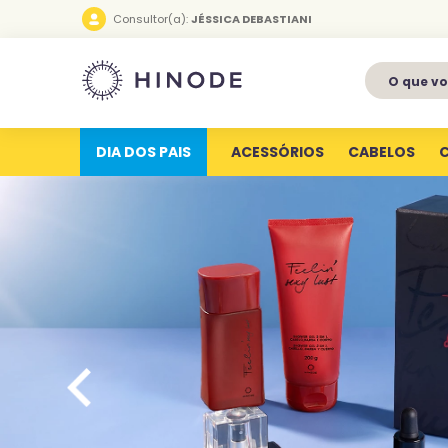
Consultor(a):
JÉSSICA DEBASTIANI
O que voc
1
º
perfumes
2
º
latitude
DIA DOS PAIS
ACESSÓRIOS
CABELOS
3
º
kit
4
º
joy
5
º
profundas
6
º
luva silicone
7
º
miniatura
8
º
hype for her
9
º
body splash
10
º
aura