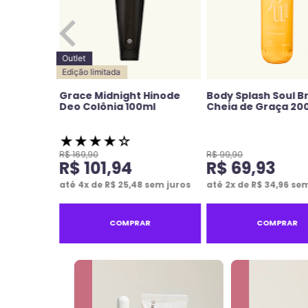
Outlet
Edição limitada
odorante
Grace Midnight Hinode
Body Splash Soul Br
ções
Deo Colônia 100ml
Cheia de Graça 20
★
★
★
★
☆
R$
169
,
90
R$
99
,
90
R$
101
,
94
R$
69
,
93
em juros
até
4
x de
R$
25
,
48
sem juros
até
2
x de
R$
34
,
96
sem
R
COMPRAR
COMPRAR