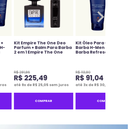
 +
Kit Empire The One Deo
Kit Óleo Para Cuidado d
 H-
Parfum + Balm Para Barba
Barba H-Men + Balm Pós
a
2 em 1 Empire The One
Barba Refrescante H-M
R$
281
,
86
R$
113
,
80
R$
225
,
49
R$
91
,
04
ros
até
9
x de
R$
25
,
05
sem juros
até
3
x de
R$
30
,
34
sem juro
COMPRAR
COMPRAR