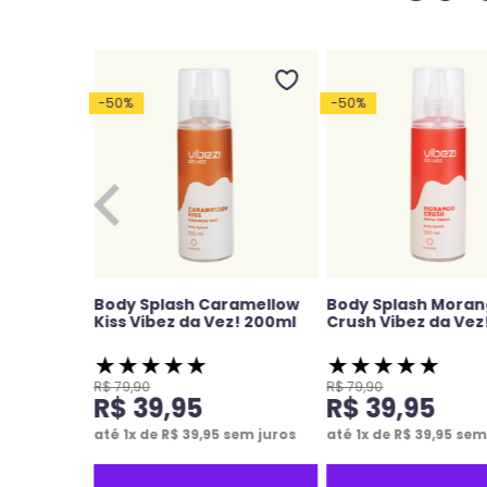
-
50
%
-
50
%
s Deo
Body Splash Caramellow
Body Splash Mora
Kiss Vibez da Vez! 200ml
Crush Vibez da Vez
★
★
★
★
★
★
★
★
★
★
R$
79
,
90
R$
79
,
90
R$
39
,
95
R$
39
,
95
em juros
até
1
x de
R$
39
,
95
sem juros
até
1
x de
R$
39
,
95
sem 