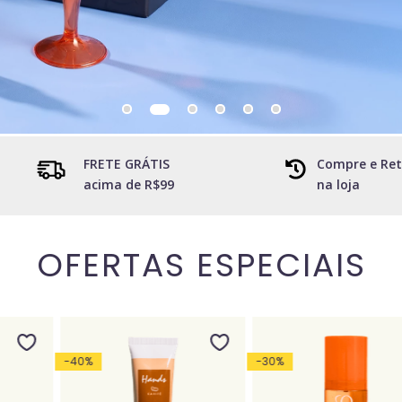
FRETE GRÁTIS
Compre e Ret
acima de R$99
na loja
OFERTAS ESPECIAIS
-
40
%
-
30
%