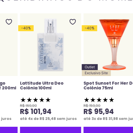
-
40
%
-
40
%
Outlet
Exclusivo Site
ngo
Lattitude Ultra Deo
Spot Sunset For Her 
! 200ml
Colônia 100ml
Colônia 75ml
★
★
★
★
★
★
★
★
★
★
R$
169
,
90
R$
159
,
90
R$
101
,
94
R$
95
,
94
juros
até
4
x de
R$
25
,
48
sem juros
até
3
x de
R$
31
,
98
sem ju