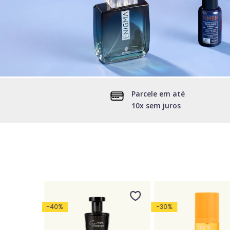
Parcele em até
10x sem juros
-
40
%
-
30
%