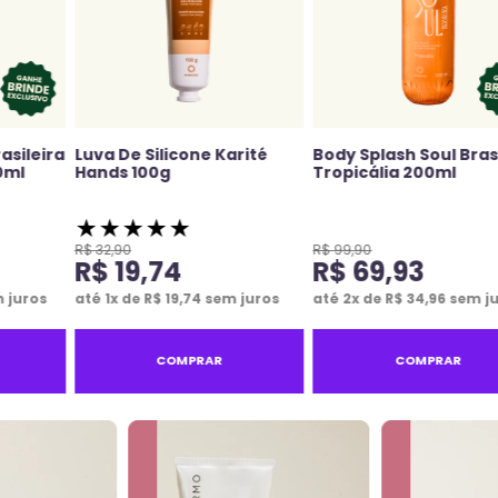
asileira
Luva De Silicone Karité
Body Splash Soul Bras
0ml
Hands 100g
Tropicália 200ml
★
★
★
★
★
R$
32
,
90
R$
99
,
90
R$
19
,
74
R$
69
,
93
 juros
até
1
x de
R$
19
,
74
sem juros
até
2
x de
R$
34
,
96
sem j
COMPRAR
COMPRAR