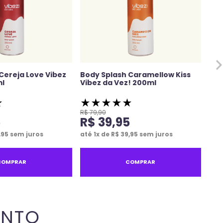
Cereja Love Vibez
Body Splash Caramellow Kiss
ml
Vibez da Vez! 200ml
★
★
★
★
★
★
R$
79
,
90
5
R$
39
,
95
,
95
sem juros
até
1
x de
R$
39
,
95
sem juros
COMPRAR
COMPRAR
ENTO