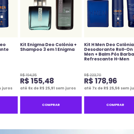
Deo
Kit Enigma Deo Colônia +
Kit H Men Deo Colônia
ante
Shampoo 3 em 1 Enigma
Desodorante Roll-On
Men + Balm Pós Barb
Refrescante H-Men
R$
194
,
35
R$
223
,
70
R$
155
,
48
R$
178
,
96
 juros
até
6
x de
R$
25
,
91
sem juros
até
7
x de
R$
25
,
56
sem ju
COMPRAR
COMPRAR