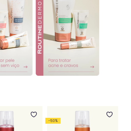
-
50
%