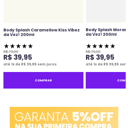
Body Splash Moran
Body Splash Caramellow Kiss Vibez
da Vez! 200ml
da Vez! 200ml
★
★
★
★
★
★
★
★
★
★
R$
79
,
90
R$
79
,
90
R$
39
,
95
R$
39
,
95
até
1
x de
R$
39
,
95
sem juros
até
1
x de
R$
39
,
95
sem 
COMPRAR
COMP