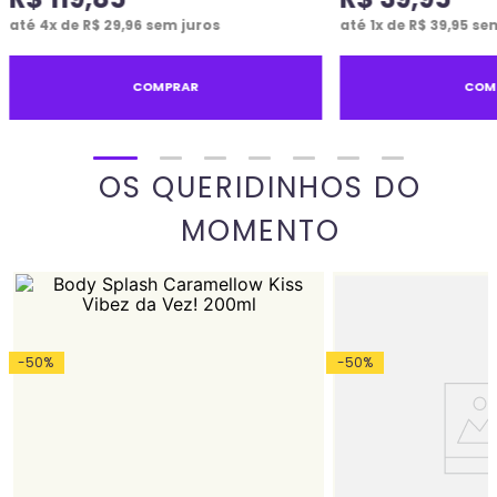
até
4
x de
R$
29
,
96
sem juros
até
1
x de
R$
39
,
95
sem
COMPRAR
COM
OS QUERIDINHOS DO
MOMENTO
-
50
%
-
50
%