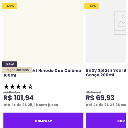
-
40
%
-
30
%
Outlet
Body Splash Soul Br
Grace Midnight Hinode Deo Colônia
Edição limitada
Graça 200ml
100ml
★
★
★
★
☆
R$
169
,
90
R$
99
,
90
R$
101
,
94
R$
69
,
93
até
4
x de
R$
25
,
48
sem juros
até
2
x de
R$
34
,
96
sem
COMPRAR
COMP