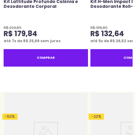
Kit Lattitude Profundo Colônia e
Kit H-Men Impact D
Desodorante Corporal
Desodorante Roll-
R$
224
,
80
R$
165
,
80
R$
179
,
84
R$
132
,
64
até
7
x de
R$
25
,
69
sem juros
até
5
x de
R$
26
,
52
sem
COMPRAR
COMP
-
50
%
-
20
%