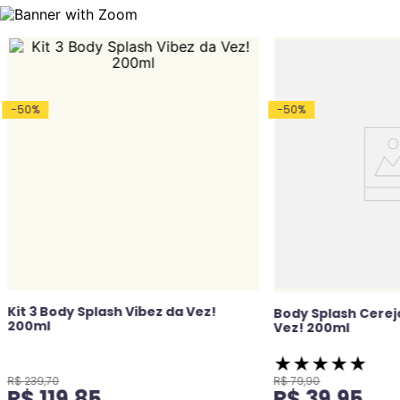
-
50
%
-
50
%
Kit 3 Body Splash Vibez da Vez!
Body Splash Cerej
200ml
Vez! 200ml
★
★
★
★
★
R$
239
,
70
R$
79
,
90
R$
119
,
85
R$
39
,
95