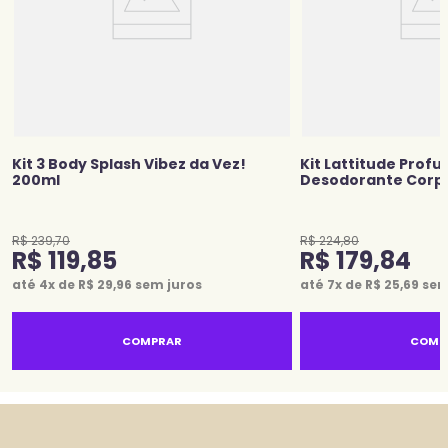
Kit 3 Body Splash Vibez da Vez!
Kit Lattitude Profu
200ml
Desodorante Corp
R$
239
,
70
R$
224
,
80
R$
119
,
85
R$
179
,
84
até
4
x de
R$
29
,
96
sem juros
até
7
x de
R$
25
,
69
sem
COMPRAR
COMP