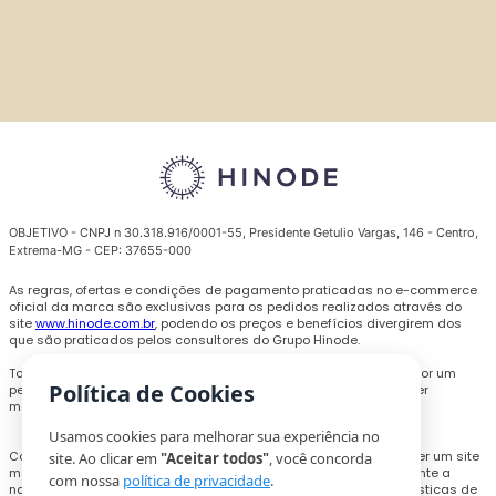
OBJETIVO - CNPJ n 30.318.916/0001-55, Presidente Getulio Vargas, 146 - Centro,
Extrema-MG - CEP: 37655-000
As regras, ofertas e condições de pagamento praticadas no e-commerce
oficial da marca são exclusivas para os pedidos realizados através do
site
www.hinode.com.br
, podendo os preços e benefícios divergirem dos
que são praticados pelos consultores do Grupo Hinode.
Todas as promoções, descontos e preços são válidos somente por um
Política de Cookies
período limitado e podem ser alterados ou encerrados a qualquer
momento sem prévio aviso.
Usamos cookies para melhorar sua experiência no
Com o objetivo de personalizar a experiência de compra e oferecer um site
site. Ao clicar em
"Aceitar todos"
, você concorda
melhor, cookies e outras tecnologias poderão ser utilizados durante a
com nossa
política de privacidade
.
navegação, para coletar informações técnicas e compilar estatísticas de