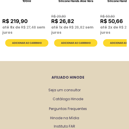
100ml
Silicone Hands Aloe Vera
Silicone Hands
R$
29
,
80
R$
59
,
60
R$
219
,
90
R$
26
,
82
R$
50
,
66
até
8
x de
sem
até
1
x de
sem
até
2
x de
R$
27
,
48
R$
26
,
82
R$
25
juros
juros
juros
AFILIADO HINODE
Seja um consultor
Catálogo Hinode
Perguntas Frequentes
Hinode na Mídia
Instituto FAR