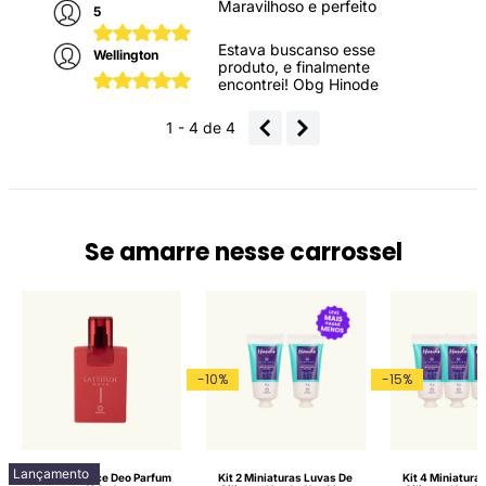
Maravilhoso e perfeito
5
Estava buscanso esse
Wellington
produto, e finalmente
encontrei! Obg Hinode
1 - 4
de
4
Se amarre nesse carrossel
-
10
%
-
15
%
Lançamento
Lattitude Race Deo Parfum
Kit 2 Miniaturas Luvas De
Kit 4 Miniatura