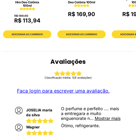
Him Deo Colônia
Deo Colônia 100ml
10
100ml
R$ 169,90
R$ 1
R$ 189,90
R$ 113,94
ADICIONAR AO CARRINHO
ADICIONAR AO CARRINHO
ADICIONAR 
Avaliações
Classificação média: 5
(4 avaliações)
Faça login para escrever uma avaliação.
O perfume e perfeito .... mais
JOSELIA maria
a emtregara e muito
da silva
enguenorate n
...
Mostrar mais
Ótimo, refrigerante.
Wagner