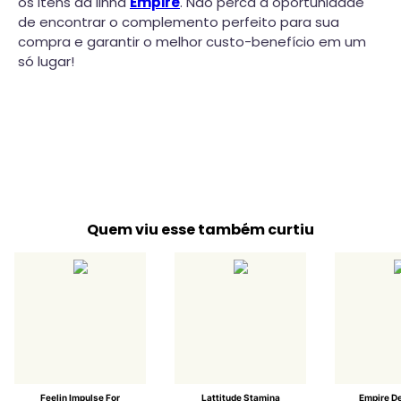
os itens da linha
Empire
. Não perca a oportunidade
de encontrar o complemento perfeito para sua
compra e garantir o melhor custo-benefício em um
só lugar!
Quem viu esse também curtiu
Feelin Impulse For
Lattitude Stamina
Empire De