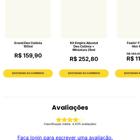
Grand Deo Colônia
Kit Empire Absolut
Feelin' 
100ml
Deo Colônia +
Him 
Miniatura 25ml
R$ 189,9
R$ 159,90
R$ 1
R$ 252,80
ADICIONAR AO CARRINHO
ADICIONAR AO CARRINHO
ADICIONAR 
Avaliações
Classificação média: 4.8
(15 avaliações)
Faça login para escrever uma avaliação.