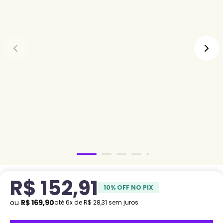
R$
152
,
91
10
% OFF NO PIX
ou
R$
169
,
90
até
6
x de
R$
28
,
31
sem juros