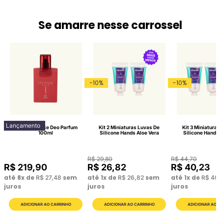
Se amarre nesse carrossel
-
10
%
-
10
%
Lançamento
Lattitude Race Deo Parfum
Kit 2 Miniaturas Luvas De
Kit 3 Miniatura
100ml
Silicone Hands Aloe Vera
Silicone Hands
R$
29
,
80
R$
44
,
70
R$
219
,
90
R$
26
,
82
R$
40
,
23
até
8
x de
sem
até
1
x de
sem
até
1
x de
R$
27
,
48
R$
26
,
82
R$
40
juros
juros
juros