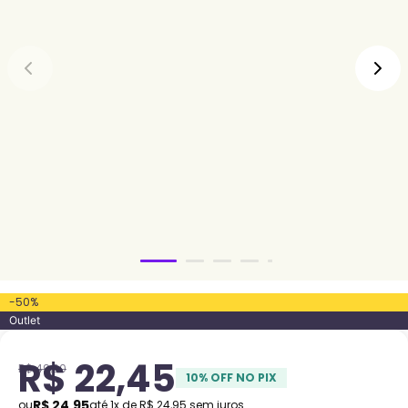
-
50
%
Outlet
R$
22
,
45
R$
49
,
90
10
% OFF NO PIX
R$
24
,
95
ou
até
1
x de
R$
24
,
95
sem juros