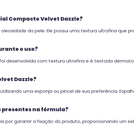
acial Compacto Velvet Dazzle?
 da oleosidade da pele. Ele possui uma textura ultrafina q
durante o uso?
oi desenvolvida com textura ultrafina e é testada dermato
lvet Dazzle?
tilizando uma esponja ou pincel de sua preferência. Espal
 presentes na fórmula?
s por garantir a fixação do produto, proporcionando um se