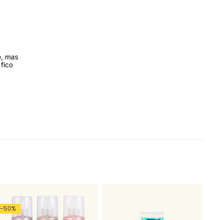
e, mas
fico
-
50
%