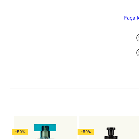
Faça l
-
50
%
-
50
%