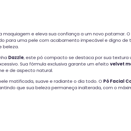
ua maquiagem e eleva sua confiança a um novo patamar. 
redo para uma pele com acabamento impecável e digno de 
e beleza.
inha
Dazzle
, este pó compacto se destaca por sua textura u
cessivo. Sua fórmula exclusiva garante um efeito
velvet m
rme e de aspecto natural.
le matificada, suave e radiante o dia todo. O
Pó Facial C
 garantindo que sua beleza permaneça inalterada, com o má