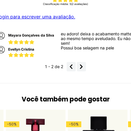
Classificação média: 5
(2 avaliações)
ogin para escrever uma avaliação.
eu adoro! deixa o acabamento matt
Mayara Gonçalves da Silva
ao mesmo tempo aveludado. Eu não 
sem!
Possui boa selagem na pele
Evellyn Cristina
1 - 2
de
2
Você também pode gostar
-
50
%
-
50
%