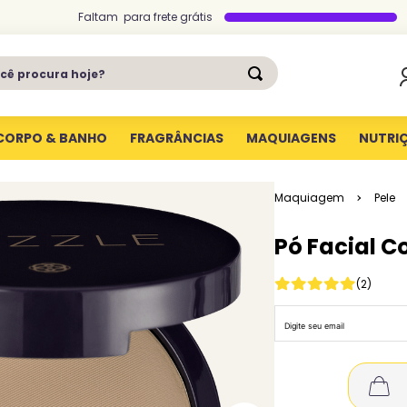
Faltam
para
frete grátis
ê procura hoje?
CORPO & BANHO
FRAGRÂNCIAS
MAQUIAGENS
NUTRI
Maquiagem
Pele
Pó Facial C
(
2
)