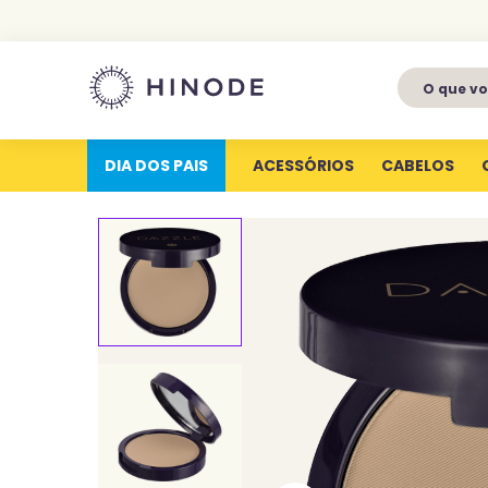
O que voc
1
º
perfumes
2
º
latitude
DIA DOS PAIS
ACESSÓRIOS
CABELOS
3
º
kit
4
º
joy
5
º
profundas
6
º
luva silicone
7
º
miniatura
8
º
body splash
9
º
aura
10
º
perfume eterna