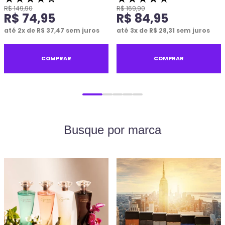
R$
149
,
90
R$
169
,
90
R$
74
,
95
R$
84
,
95
até
2
x de
R$
37
,
47
sem juros
até
3
x de
R$
28
,
31
sem juros
COMPRAR
COMPRAR
Busque por marca