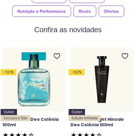
Nutrição e Performance
Rosto
Ofertas
Confira as novidades
-
50
%
-
50
%
Outlet
Outlet
Exclusivo Site
Edição limitada
Eterna Blue Deo Colônia
Grace Midnight Hinode
100ml
Deo Colônia 100ml
★
★
★
★
☆
★
★
★
★
☆