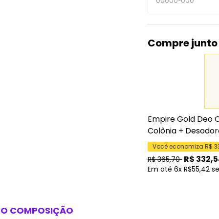
Compre junto
Empire Gold Deo C
Colônia + Desodo
Você economiza R$
3
R$
332,5
R$
365,70
Em até 6x R$55,42 s
SO
COMPOSIÇÃO