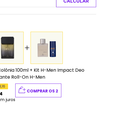
CALCULAR
olônia 100ml
+
Kit H-Men Impact Deo
rante Roll-On H-Men
3,16
COMPRAR OS 2
4
em juros