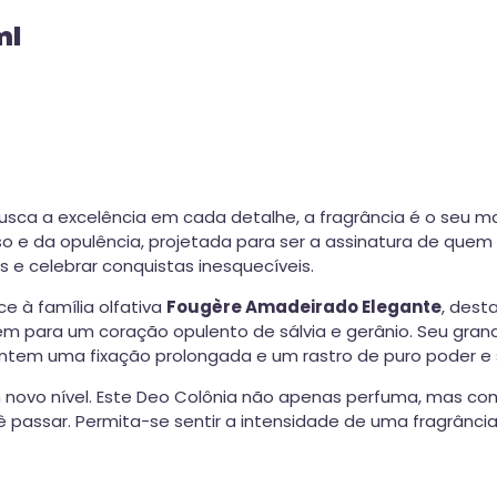
ml
ca a excelência em cada detalhe, a fragrância é o seu ma
 e da opulência, projetada para ser a assinatura de quem v
e celebrar conquistas inesquecíveis.
ce à família olfativa
Fougère Amadeirado Elegante
, dest
m para um coração opulento de sálvia e gerânio. Seu grande
tem uma fixação prolongada e um rastro de puro poder e s
 novo nível. Este Deo Colônia não apenas perfuma, mas co
 passar. Permita-se sentir a intensidade de uma fragrância