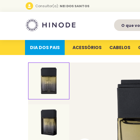
Consultor(a):
NEI DOS SANTOS
O que voc
1
º
perfumes
2
º
latitude
DIA DOS PAIS
ACESSÓRIOS
CABELOS
3
º
kit
4
º
joy
5
º
profundas
6
º
luva silicone
7
º
miniatura
8
º
body splash
9
º
aura
10
º
perfume eterna