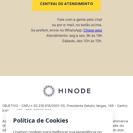
CENTRAL DE ATENDIMENTO
Fale com a gente pelo chat
ou por e-mail, no botão acima.
Se preferir, envie no WhatsApp:
Clique aqui
Atendimento: seg a sex, 9h às 19h
Sábado, das 10h às 15h.
OBJETIVO - CNPJ n 30.318.916/0001-55, Presidente Getulio Vargas, 146 - Centro,
Extrema-MG - CEP: 37655-000
Política de Cookies
As regras, ofertas e condições de pagamento praticadas no e-commerce
oficial da marca são exclusivas para os pedidos realizados através do
site
www.hinode.com.br
, podendo os preços e benefícios divergirem dos
Usamos cookies para melhorar sua experiência no