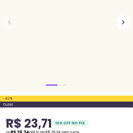
-
40
%
Outlet
R$
23
,
71
R$
43
,
90
10
% OFF NO PIX
R$
26
,
34
ou
até
1
x de
R$
26
,
34
sem juros