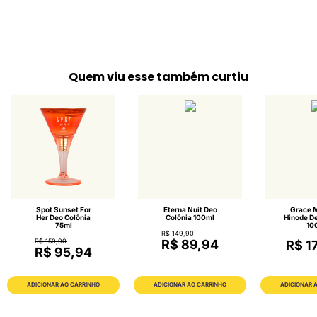
Quem viu esse também curtiu
Spot Sunset For
Eterna Nuit Deo
Grace M
Her Deo Colônia
Colônia 100ml
Hinode De
75ml
10
R$ 149,90
R$ 159,90
R$ 89,94
R$ 1
R$ 95,94
ADICIONAR AO CARRINHO
ADICIONAR AO CARRINHO
ADICIONAR 