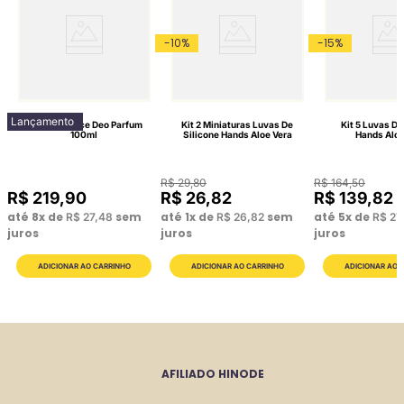
-
10
%
-
15
%
Lançamento
Lattitude Race Deo Parfum
Kit 2 Miniaturas Luvas De
Kit 5 Luvas De
100ml
Silicone Hands Aloe Vera
Hands Aloe
R$
29
,
80
R$
164
,
50
R$
219
,
90
R$
26
,
82
R$
139
,
82
até
8
x de
sem
até
1
x de
sem
até
5
x de
R$
27
,
48
R$
26
,
82
R$
27
juros
juros
juros
AFILIADO HINODE