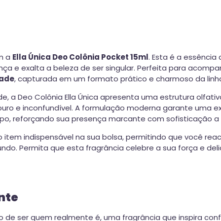
om a
Ella Única Deo Colônia Pocket 15ml
. Esta é a essênci
nça e exalta a beleza de ser singular. Perfeita para acomp
dade
, capturada em um formato prático e charmoso da linha 
e, a Deo Colônia Ella Única apresenta uma estrutura olfati
ouro e inconfundível. A formulação moderna garante uma e
o, reforçando sua presença marcante com sofisticação a 
se o item indispensável na sua bolsa, permitindo que você r
do. Permita que esta fragrância celebre a sua força e del
ante
de ser quem realmente é, uma fragrância que inspira confian