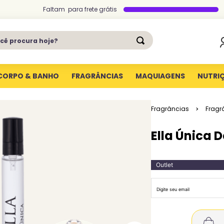
Faltam
para
frete grátis
ê procura hoje?
CORPO & BANHO
FRAGRÂNCIAS
MAQUIAGENS
NUTRI
Fragrâncias
Fragr
Ella Única 
Outlet