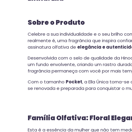
Sobre o Produto
Celebre a sua individualidade e o seu brilho c
realmente é, uma fragrância que inspira confia
assinatura olfativa de
elegância e autentici
Desenvolvida com o selo de qualidade da Hinod
um fundo envolvente, criando um rastro durad
fragrância permaneça com você por mais temp
Com o tamanho
Pocket
, a Ella Única torna-
se renovada e preparada para conquistar o mun
Família Olfativa: Floral Eleg
Esta é a essência da mulher que não tem medo 