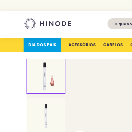
O que voc
1
º
perfumes
2
º
latitude
DIA DOS PAIS
ACESSÓRIOS
CABELOS
3
º
kit
4
º
joy
5
º
profundas
6
º
luva silicone
7
º
miniatura
8
º
hype for her
9
º
body splash
10
º
aura