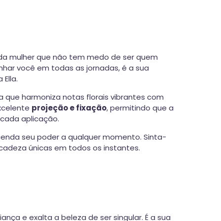
a da mulher que não tem medo de ser quem
anhar você em todas as jornadas, é a sua
Ella.
va que harmoniza notas florais vibrantes com
xcelente
projeção e fixação
, permitindo que a
cada aplicação.
eacenda seu poder a qualquer momento. Sinta-
icadeza únicas em todos os instantes.
ça e exalta a beleza de ser singular. É a sua