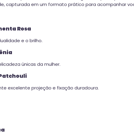
dade, capturada em um formato prático para acompanhar vo
menta Rosa
ualidade e o brilho.
ênia
elicadeza únicas da mulher.
Patchouli
te excelente projeção e fixação duradoura.
ca