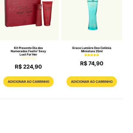
Kit Presente Dia dos
Grace Lumière Deo Colônia
Namorados Feelin' Sexy
Miniatura 25ml
Lust For Her
R$ 74,90
R$ 224,90
ADICIONAR AO CARRINHO
ADICIONAR AO CARRINHO