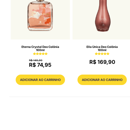
Eterna Crystal Deo Colônia
Ella Única Deo Colônia
100ml
100ml
R$ 149,90
R$ 169,90
R$ 74,95
ADICIONAR AO CARRINHO
ADICIONAR AO CARRINHO