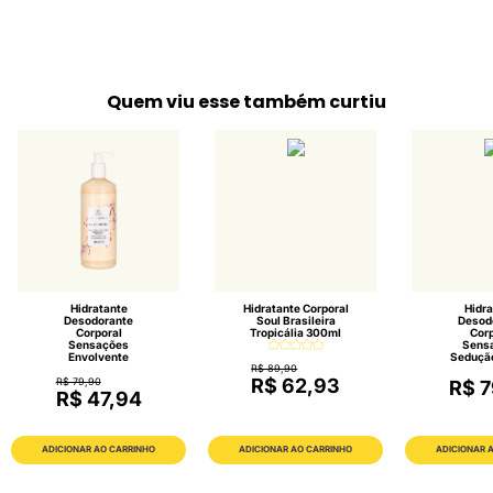
Quem viu esse também curtiu
Hidratante
Hidratante Corporal
Hidra
Desodorante
Soul Brasileira
Desod
Corporal
Tropicália 300ml
Corp
Sensações
Sens
Envolvente
Seduçã
R$ 89,90
R$ 62,93
R$ 79,90
R$ 7
R$ 47,94
ADICIONAR AO CARRINHO
ADICIONAR AO CARRINHO
ADICIONAR 