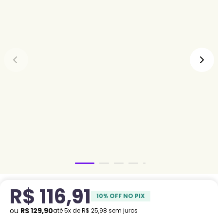
R$
116
,
91
10
% OFF NO PIX
ou
R$
129
,
90
até
5
x de
R$
25
,
98
sem juros