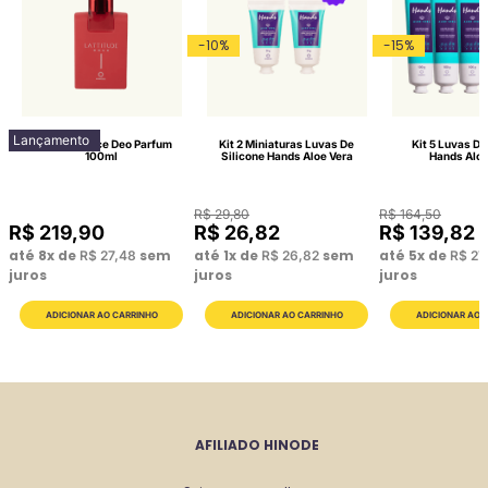
-
10
%
-
15
%
Lançamento
Lattitude Race Deo Parfum
Kit 2 Miniaturas Luvas De
Kit 5 Luvas De
100ml
Silicone Hands Aloe Vera
Hands Aloe
R$
29
,
80
R$
164
,
50
R$
219
,
90
R$
26
,
82
R$
139
,
82
até
8
x de
sem
até
1
x de
sem
até
5
x de
R$
27
,
48
R$
26
,
82
R$
27
juros
juros
juros
AFILIADO HINODE