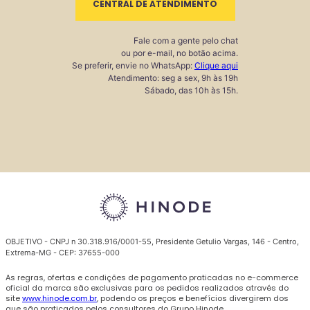
CENTRAL DE ATENDIMENTO
Fale com a gente pelo chat
ou por e-mail, no botão acima.
Se preferir, envie no WhatsApp:
Clique aqui
Atendimento: seg a sex, 9h às 19h
Sábado, das 10h às 15h.
OBJETIVO - CNPJ n 30.318.916/0001-55, Presidente Getulio Vargas, 146 - Centro,
Extrema-MG - CEP: 37655-000
As regras, ofertas e condições de pagamento praticadas no e-commerce
oficial da marca são exclusivas para os pedidos realizados através do
site
www.hinode.com.br
, podendo os preços e benefícios divergirem dos
que são praticados pelos consultores do Grupo Hinode.