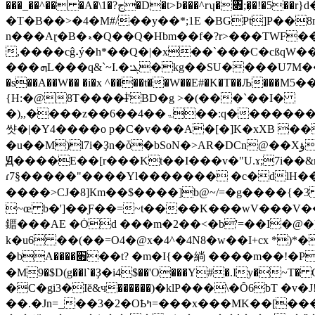
���_��^�� �A�\1�?ج�D�t>Þ���^rʮ�৏;�̦�!�5��r}d��(F_�h�(����b�o%ǃ�:H���ܙZ��M�+s��ɧjy��'P��v4�Iބ�����$ �
�T�B��>�4�M#/��y��*;1E �BGPt]P��
n���Aɽ�B�ޑ�Q��Q�Hbm��f�?r>���TWF���Bnp$�)�|� �|�n�'D\���Q���'`"��14*�r�� |!�̀0�G a7 �FN�f_1�pX~0�yLG}26I
,����cĝ˔ý�h*��Q�|�x��`���C�cßqW�
g��SU����U7M�������m��ƈ�\d�/��ﻙ
���ܗL���q&`~I.�:ܔ�k
�s��A��W�� �i�x ^����t��W��E#�K�T��Љ���M5��m�'�J �c��'����4S$M
{H:�@8T����̶İ'BD�g >�(���`��I�
�),,����z��6��4��ۃ��:q�������X�8qo���)F��8x��8�P����(��N"�a�V,ɚ;�:�%��.����Q�k�p�a(��^�L��&�$�����ߖT���Td6� p�O,��&�(��d���1
썃�|�Y4����o p�C�v���A�[�]K�xXB ��
�u��M)l7i�Ҙn�ȱ�bSoN�>AR�DCn@��Xؤ&)Rs ��ܩ,��|߫� )*#�қ��Q�8�X�#���@�U�D3VFZ�Ao�[y�9%Y��%Ma�|
Ԭ����E��[r���Kt��I���v�"U.ɤ;7i��&m<
ɾ7§�����"����Yl������� �c�dlH��u�Sh^� GW�%ܮ�*Mj'C1dhq���P��X �>L�*�� 
����>CJ�8 ]Кm��$����]b@~/=�g����{
~œ b�']��Ƒ��=~t����K���wV���V���ךbH�����X����Iw�>I�Q{�\��$���Dw�l�����l3�@���r)M�����8�Ә�h�L�+yd��HY�+I�ͧA
䥄 ���AE �Ȯd ���m�2��<�b'=��I�@�)-6Dﭣ��&��Ǥ �4�cL���L�]��t�l -��o�W��u:�6ߋ�xV�����u �Ckj^[2>��
k�u6 ��(��=O4�@x�4^�4N8�w��I+cx *)
�bA����׏��t? �m�I{��緔 ����m��!�P� \�:]�Oߛ�%���<|
�M9�$D(g��l`�Ҙ�i4$��'O���Y#�.Iy�~T� G�,F)�3��<��4�|KX�n��^Dٸ/xDiBu�
�C�gi3�Iĕ&ч������)�klP���\�Ȏ6bT �v�J!5� GS؈Eb �Gr�6SY�
��.�Jn=_��3�2�OҌߤ=���