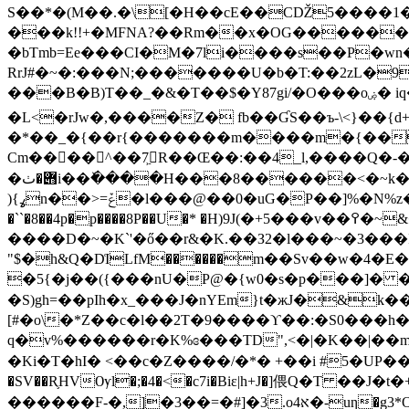
S��*�(M��.�\[�H��cE��CǄ5����1�
���k!!+�MFNA?��Rm��x�OG������X
�bTmb=Ee���CI�M�7li����s��P�wn�
RrJ#�~�:���N;�������U�b�T:��2zL�9
���B�B)T��_�&�T��$�Y87gi/�O���oۻ� iq�ɌiI"e���ʂ��T.�H��6TؘH��"\�7)4Q4�� E���BB��j4SX�P���9A6F�Di^x\�/
�L<�rJw�,����Z� fb��ƓS��ъ-\<}��{
�*��_�{��r{�������m����m�{��&�A�A��@� i�����
Cm����^��7͖R��Œ��:��4_l,����Q�-�
�݋�ٺi��ٚ����H���8������<�~k�#h"H�h�U*��'�iXR�5�*���N�t֚�O�*�zJzD�L��_��%]��ҹ�R�@��Ϗ�m�[7�&�FGB���K����E��@�9�)q~/t�G�p��͝R�ۑ[Ф�hSi6��
){ߩn��>=ݞ�l���@��0�uG�P��]%�N%z�<�;|$�>xѵ`�n(��ϗ���-Q$�����~#�[�!=���\�@~'��J��|N U��ʆ�JCYš��
�``�8��4p�
����D�~�K`'�ő��r&�K.��З2�l���~�3���I?]�*u�
"$�h&Q�D͑ILfМ������m��Sv��w�4�E�}���dr�ޛ;��� ��C= ���a�S���ts��]V��+�[�7l�!A
�5{�j��({���nU�P@�{w0�s�p���]� ��
�S)gh=��pIh�x_���J�nYEm}t�жJ�&k��tD�d��g�ڑ�$ �.��"���B��W�2
[#�o\�*Z��c�l��2T�9����ϒ��:�S0���h
q�v%������r�K%ɞ���TD",<�|�K��|��
�Ki�T�hI� <��c�Z����/�*� +��i #5�UP���
�SV��R֛HVѸl�;�4�<�c7i�Biɛ|h+J�]偎Q�T 
������F-�,]�3��=�#]�3.oא4�-uƞ�g3*O�(�-�9�hBR��� ǹd��7� ?� �d?��/�$ֱ�=ʀ�fm}�蹧�d-