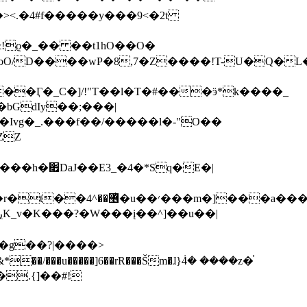
><.�4#f�����y���9<�2t
ϱ�_�� ��t1hO��O�
bGdIy��;���|
�Ivg�_.���f��/�����l�-"O��
ZZ
�����wŤ{�����O�g�~�
��g��?|����>
.{]��#!