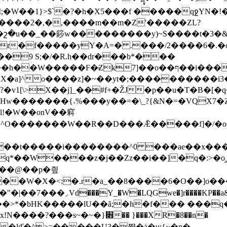
�W��1}>$`�?�h�X5���f �����qջYN�!�
J����2�,�,����m��m�Z'�����ZL?
շ�u��_��篎w���������y)~S����t�3�&ǃ
o��ף��i�����Ӷ�_C�]/!"T��l�Т�#���ӭ*k����_
�X�a]^o����z]�~��yt�;����������i3�
�v1[\>X��j]_��#f+�ŽJ�p��u�T�B�[�q
�������{˔%���y��=�\_?{&N�=�VQX7�
�^0 ���ae��x���r�t��޶ͪ��^4�u��׳���m�]���a����G����œџ>���g
z�j��Zz��i��]�q�:>�oږK_v�K���?�W���į��^]��u��|
��@��p�즾
���W�X�<:�.r�a_��8����6�O��]o�
�]6��rR���Šm�ɺ}݃4� ����z�֗
��>*�bHK�����lU��ȃ;�h�f��� ���q�
~�}׋�� }���XR�8��n�