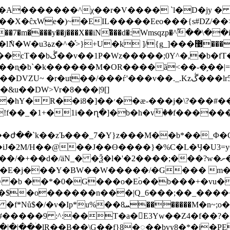
We�)~�EIL�����Eeo���{s#Ǳ/��>E��!�q�f�
�x���7�m����y��j���X��iN�ͫ��d�:Wmsqzp�^߬��
�z5H1M�kkㅑ���t��s�̅
��/���ѓ'���v��._.Κzڴ���lr5���DV�Wj0[L�W�
7�Y}z���M��b*��_Φ�GB����`GT�����a�ދ�R���H�����}
>_�E�j���Y�BW��W�����/�G��� 
m�
^ �b ��*�0�G���o�E۬o��b���+�vu�
�o������n���|Q_6���;��_�����*�y����\T
�n~;o��Qs��XW���b�UQ�u�j�~�XQ!�x��:[}
#�����9 :^:��T�a�E3Yw��Z4�f��?�
R��B��\G��f}8�ೣ��bvy8�*�j�PE�V�h�ӑז��