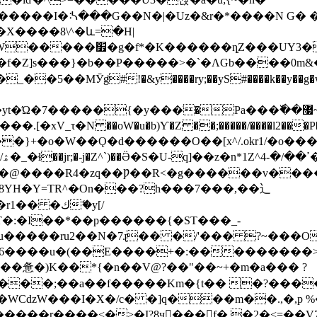
����I�ᔄ���G��N�|�Uz�&r�*����N G� �L .
�X����8\^�և=�H|
�ȵZ���UY3�Z?ah�
{�y���ׂ�Pa���߰��޷~%�.��QӶ � �N�p���.
V_τ�N ��oW�u�b)Ƴ�Z ��;�����/����l2���P
/
@����R4�zq��Ƿ��R<�g������v����b�
8YΗ�Y=TR^�On���?h���7���,��辶
T�:�I��*��p������{�ST���_-
�ru2��N�7ɻ�� �/'��� ?~���O�W�,.?~q�
z6����u�(��E����+�:���������>i�
惫�)K��*{�n��V@?��"��~+�m�a��� ?
dzW���I�X�/c� �]q���m��.,�,p 