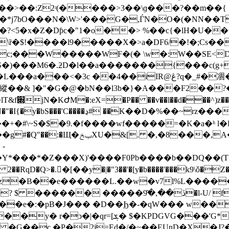
c;���W�����WF�(� \w�:W��SE<D
|,�U��)B,��I*¤�d�0�0�����n���e԰ބeS�)���M6�.ƻD�l��a�������{��
�c(g
��a���<�3c ��4��iIR@ڠ?q�_#�凅������
�縱��& ]�"�G�@�bN��l3b�}�A���F2��?
]�z�8�V-
 ��K��D�%��~rz����
+�#\~S�$�9.�f����wf�����=�K�a�ʰ l
-
�Y*���*�Z���X)'����F0Pb���� b��DQ��(T��*
>�.�[��y�|�"3��'�[y�b����'���k9\ǒ�Z���(�c�nӁt
APG6�ʣ�B��e������L.��w�v7l%L����
�� �����ڏ��,�9҄�l-U/ fe5?
'G*�!qS�DFN���h����+H���<�>"�i#�
- �G��c �P�2j=Ed�/�~��EUnD�X�J