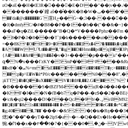
ʚO�әE��H�Œ3R����԰�E�D\��"��|v��./��
��������ͧ 鏺 aŝ��ͩ��K�B�W�ݕ���'�u���bwf��݄ݙͲk@�LW;�ͺ� i������9��lcW2��Y �^�˦��;�漴�c4=V�K��}����T��&8��
��'da�@ʛ������G`霪Hݗ��Ġ~�;3��-��������fEg����2�����tk���> ��kg ��q�v�� 7Ե5~�'�W{���7Df�E��l���܆�����!
�J(�dmfyC/�#�B8��P��1��b��("��&�~}��vֹ"GV�{ް/ʮ9;!Ҏ��� ޜ���y
��aF�q�ZiL�����"B�Q�*V����Pphz��Fm �Е�4�i�=�N��
�8�P�Ϩ�8��r�T`)l�k������ui�j����(8RQy�� �r
=��8K^�O�0�9=�0��J��xl��]Ix�4 ?�/����k�/q��
�A9��W|U`ͩLt��s��,"�ig��D�Hmn��p4�q]8��3P
{A���A�&#��@h��ߥ�v�3+����p���u"����HID�Pl E����@FB�����V�Lu�!
գ�%�x���ΓzKY�5mP�̔�#^P���&R
��sdf�`�ܚ%=mr�aE����i��d��9��T�y;>����l;�"��*K�HPb:�}9L�1,'D��`Hh�#���s��f,�xOZm,��x�Z�@'*P�.�5�
��:p�p^E�W�ά*P0/c������%9���8
ݙƙTT}�b�Q��uX����iV�1�tI#�,��2.G��� `%' ��δ�Ǚ�K�#2YԊ@B�7�"C��1�$���sS�d5���w��3BR�$��
�B������S�tBZFM4���u|R�4��4��
�KF�I�n�N�iƁ�b7 q�P��-�z$��2��BE(�
�\c&�qi2����D!�D��QcJ�9b\�.ؠs\BM92ZgtQڣr�&��`��d��hP}Ҍ�hq{+�F����F��Aq�b7&t��� F�Lj��h�Ǥ���;��]�3 ��N�2i�gv;.S!
��Q�)ĭ�"�&1s��3�����4�� �v>�s��e�9�eG��:�e*G
�g;40�6���,7��΄���>�&52/�[�ʨ�Rŋ
煾 ]�"��̓"��yT��2ϊpS�a~�<-�Q��Ev�Нe
惋.�̸7I��x��