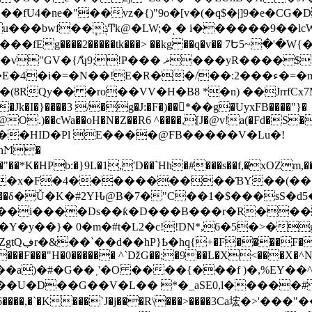
�fU4�ne�"��vz�{)"9o�[v�(�q$�|]9�e�CG
R����$?��0YW%j��U�ɃN�-�>i�ݳE`�R��?
!E�R��/��:2���ء�=�m����{�W96+���%�I�p�
o��VV�H�B8 *�n) ��JrrfCx7MV ��rc5��Mە69$}�
�Jk�I�}����3 /�g�J:�F�)��򉤄*��g�UyxFB����"}�
@O.)��cWa��oH�N�Z��R6 ^����,[J�@v!a(�Fd�S�
nϺ�
",��x�F�4����������ƁY��(����
��i����Ds��ƙ�D���B���r�R��� -�
Y�y��}� 0�m�#t�L2�c!!DN*,6�5�>�g
����F���"H�0������ ^`ǅG��;�9��L�X<���X�^N�
���3��a)�#�G��˲'�O ����{���f )�,%EY
����U�D��G��V�L�� *�_aSE0,l�����#
۲��f�7�{���ݩ�,�0�~]V]w6����,�`�K���`J�j���R\���>����3Ca㙆