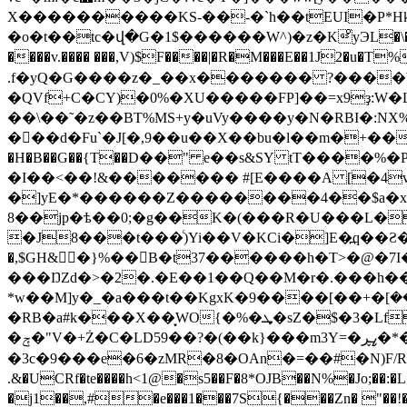
X����������KS-��-�
`h��tEUI�P
�o�t��tc�վ�G�1$������W^)�z�KͦyЭL�\���?6
����v.���� ���,V)$F����|�R�M���E��1J2�u�T
.f�yQ�G����z�_��x������� ?����W
�QVf+C�CY)�0%�XU�����FP]��=x9ҙ:W�L�s�p��z�^��ߘ�W���"���?��S��Pz� X�8�G�ʟ˳ܕ
��\��˜�z��BT%MS+y�uVy����y�N�RBI�:
��ّ�d�Fu`�J[�,9��u��X��bu�l��m�+��)
�H�B��G��{Τ��D��" e��s&SY tT����%�P
�I��<��!&������� #[E����A [�4v
�]yE�*������Z��������4��$a�xg$I
8��jp�ѣ��0;�g��K�(���R�U���L�
�J8���t���ͨ)Yi��V�KCi�]E�߽q��Ƨ��Q
�,$GH&�}%��B�t37������h�T>�@�
���ŊZd�>�2�.�E��1��Q��M�r�.���h���3ev�s[E��
*w��M]y�_�a���t��KgxK�ܝ���]�+��]����9i�ܔ,m��~���u��OD�ݒ[E8s�ʜ��g ٕ�+�j���h&{!
�RB�a#k���X��͙
WO{�%�ܜ�sZ�$�3�Lf]��C����1PP�/'��#�BB4��l��|�O#��V+iG�`'�X�&p�u��y��`R`V��Ny?
�ݼ�"V�+Ż�C�LD59��?�(��k} ���m3Y=�ߨڕ�*���@Ƀw*�i~�� _,���p���[B�ƞ�a��
�3c�9���e�6�zMR�8�OAn�=��#�N)F
.&�UCRf�te����h<1@�s5��F�8*OJB��N%�Jo;��:�L�V4�h����6��$:��7)+�(����J
�j1��,#�e���1���7S{���Zn� "