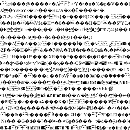
ic4���@����>�A }>/Y�\�n�%�p�V���1�
�YɛkoYk�u>���Hz7A�Z�����4�!
7L2ye2DO����**lz}�+���R[CҲ��ɽ� -�
��Ha��V$a�H/*�0�����H�D"��$"YԐ,�(�
d+�1����JhF�~�5��EzT���Q!
Ȋ�T�ˡzjܨ��h� �܀B-Ԁޣ��~ �35R-C5����ڧ
ZP��H�g&��7쌰A�T(J[�r��6,Oa&�.�iv�o
p����8P��U�* �Н)9J(�+5���v��߉�~&��CS����� �Э2Wi���'[
x����(#7u�L
����a ��PoV�n�I�0#[�g/�ۖ�����! �3?B:� �
�T��G�G�B���{Ћ,�:�
Ъ�$� 8�O��l�T�|� ���zVƂJu僇
`��\ ��w�����*�ʓ)�%
��8Rg�>���uѦ���K�Ll�����090��jg�
mATR�q����40��fK�䠘]����[�
�&�e����!���nȼH�`,Y�?F�LEl�d�$eTԩh�i
��J�t�+Ns�� �G�d��?���6g�$��� _t�d��Ȝs