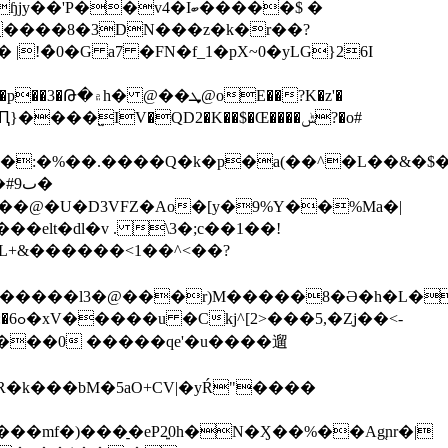
�)����8�3DN���z�k�r��?
ٮ�
�elt�dl�v . \3�;c��1��!
�b���0 �����qe'�u����遛
 oDD���mf�)���̠�eP2͍0h�N�Ӽ��%��Ag֚
nr�|