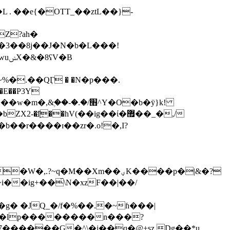
 ��e{�OTT_��ztL��}-
�E��P3Y
�r����ɪ��zr�.o!�,I?
M��Xm��ؠK����p�|&�?
�ig+��́\N�xzF��|��/
%�lp��������n���?