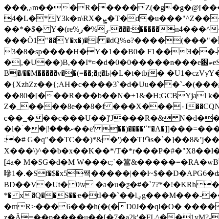
���ۺm���R�����Z(�g�g�@[����>��:Z2ʴ(����>3��\ɡ���?��m��{
4�L�*Y3k�n\RX�ܨ�T�d�u���"^Z���*j7bO���N�\W>'���G�,ЃN�O�(�NN��T�va�֟�a:���3e s/�|��6�)a�su|
��*�$� Y�(re%ݛ%�ڔ-���:�����n4���^�?<5�x�Z�Dƥc�"1�o��> %��c{�lH�U���)�"A��t�Ĕ��왆
���Ŏ1"��Y�x�)�I �dQ%ܘ?����(���"�\ȑ�$!����l9�����X�>a�DF6/�!�;Cs��4l*3�Ï1ل�s���)�$zL�j�
3�8�sp����H�Y�1��B0� F1��Ǝ��-
�
B�/��M�����v��(=��;�g�Ҍ|�L�t�tbj� �U1�czVƴY�L�
�{XzhZz��{;AH�c����3`�d�Uu���`-�(��
��80�[���R���b��N�+1&�H;GCBYjal k�lT&f׍jN�KԺM�:eX=�P�� ��v��l��d���^)z�����:V������+�;t=�J҉tCQ+���d ��)
Z�_����8e��8�f ���X���۰I��CQN�"�I{�y�bS���'C����ڍ#
c��_���c���U��]'J���R�& N�d���
�l�ۤ��|!���ށ��e' ��)����'`"�Ʌ�]]���=����g#�Q"��:�Щ�ݕخXU�&[. �,�8���,A��r�He���Mm�٪�0��0��0$�N*ڴ�;��1>�
:�# G�q"��TC��)*&�')��T!֏s�`�]��8&ʼj�� 
X���\)^��b�x��K��*/T�*r���P�#�"X8��l
[4a� M�SG�d�M W���c;`�䈏&�����=�RA�ԝB 2��RqD�Q
嘇1�.�Sf�$�x5짹�����|��l~$��D�
BD��V�Ut�0\v �a�u�ƺ�#�`7?*�!�KRh�? $ ����
*� x�Q��S��ҽ�tI��`��lؠg���M���-���e�:�pB�J��� �D��Ϧ�-�qW��� w��憌�MV'�*���[?���=�k"�*�*�|
�mR>���6���h(�(�D0J��ql�O� ������y� r�ͻ�|�qr=[ܮ� $�KPDGVG���
z�Ă=��p����u��[�7�a2k'�FL^��1yM?