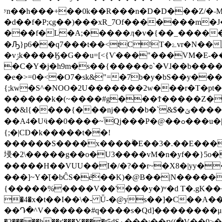
ʸn��h���+��0k��R���n�D�D���Z/�˗M;
�d��f�P;ϛg��)���xR_7Of�������m�
���f�L�A;�����ӆ�v�{��_�����
�Ԡ}p6��q7���t��<tC!T�ۓvr�N��r�f�����yY�A=� .���/2����6�.�oO/D����wP�8,7�Z����!T-U�Q�L�BU=Y�^�֯����k'��I}A({3m�Gv��'ԉ�t���y����J�p3[���Y�o�v�h��mս*���8���X|Y_
�vݬk����Ӄ�G��u=[<{Ѵ���"���VM�E-���9 S;�/�R.h��dr���b*���
�C�Y�j�h9m�s��{�����ʚ`�Vɺ��b�����h��W�����F�̴Zk7]��
�e�>=0�<�O7�sk&"=�7b�y�bS��y��
{;kw�S^�NOO�2U�������2w���r�T�pt�?
������k�(~����#g���Ϯ�����Z�Hw
��&l{����{���ǌ����b�`&$�ݶ����l!�W��onV��窲
��A4�Uӵ��0����~ݴQj���P�@��ߋ���u�|^O�������W��R��D���Ǣ�����f]�/�o���h�׏DaJ��E3_�4�*Sq�E�|
{;�|CD�k�����t��!
������S����
x����ۗ�E��3�.��E�����t�����i�������
埐�2\�����g��o�U3����vM�n�yf��}5o�q*��W����
�����Η��VUU��I�/�?��r~�X8�|yy�
���]~Y�ֿ[�bĈS�e͝��K)�@В��|N����
{�����%����V��'���y�)ʷ�d T�.gK���"�|��7���܇Vd���Y_�W�LQGwe�]r����KP��a&*��/���u����
�4�x�t��I��\�- Ǖ-�@ys��]�C��A�
��Դ�^V������#q����s�Qd]��������μx!N����?���s~�
�2�����h��r'���Y����t5dSؿ���;��ո((�V��9>��lď�^>=�����U3�쨙�ȧ�u;{~�n�