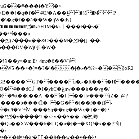
#Q/�A��غ�{ǡ�MP
\��i�\�g�f��^��W�jլW�dy}
X�z�5P���Q���^�S#�V��}E�7�a�)w�
����b���/Ĥ�÷ �G��i��f��t1-
\�n/i�VV_���Sq��m;��Ẃx�}�~�
�z>ܬ��S��=/�每
�\
�8��w��v��