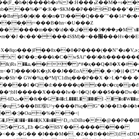
8nb�,��%�ˁ"�:K�=$KM��P��b6Ŋ���"
���̹�r=���B�hn<�U���Z
ܕ��(�3���M`x��p��3�Թ�۾h� @��ܜ@oE��?K�z'�
)�=��׬���Hv�t�EԤ}����ٟ֭IV�QD2�K��$�Œ����ݰ?�o#
x �F��;:���k�C�w$Ai"��\�&�������#9
�T)���l�K�ӽK��J��EoA�p�˱�<)�)}�{5*��
�L+&������<1��^<��?
�3 ����I �Q�d:�����q�z��c�cq�p�d
�HP�i_p�
�5,�Zֵj��<-
*��rq,5���BE堢U^y����l%q�fG"�J��Eh�4
f�@��P��0lR�k���bM�5aO+CV|�yŔ"����
�-�������
x���MK��[���<�� :�G�� �I���M�_�Z��B��b3)1