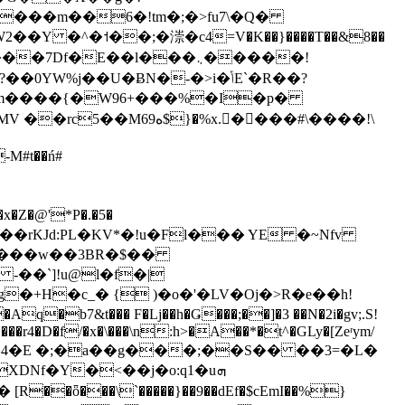
�D���m��6�!tm�;�>fu7\�Q�
%x.����#\����!\
-M#t��ń#
rKJd:PL�KV*�!u�Fl��� YE �~Nfv
�`]!u@l�f�|
�+H�c_� { )�o�'�LV�Oj�>R�e��h!
��r4�D�f/�x�\���\n:h>�A��*�t^�GLy�[Zeʳym/
��^4�E �;�a��g���;��S�� ��3=�L�
XDNf�Y�<��j�o:q1�uܗ
�>'���"�� [R��ȫ���\`�����}��9�
�dEf�$cEmI��%}