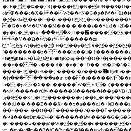
�>F��iʭ��]ȰQ����6 j�N�ũPN��8�U��
ohP���c�X�.��Wĉ��^N�G�p�lW�1i�i
��3kn���f=��a���L8�yS�������W�����׿�g�f*�K�����
�G�y�W�UV��M���;�j���z��٩կx[�+2l)��f�Z]s���}�b��P�����>�`�ΛGb����0m&�3��8j��J�N�b�L���!
�g�G�_�պ~���+�&˛fJ��׷�����ϛ��_��5��MӮgͪ#!�&y����ry;��yS#����k��y��g�wuݾX�&�8ʕV�B
*�V��Ώ�/t�s*������zs
*ȟpW[�gq�LH���p�O(�����yt�Ώ�7�����
[��������z����hx�̯�u� }�������z���.[�x
e��g���ܪO�͋٤ak�3���jRϛSup��^�O�7�[������}+�o�W��Ǫ�d������O��[x^/.okr1/�o�����w�m�,&ۭ��-�.�/׫^Y�O�b�ÿ}k!
��v���|v��� d�}�n�{�=D��_oS�@�^�⢭/ۿ�_�ɬ��jr;�-j�Z^`)��Ӛ�S�U-q]��z�n*1Z^ߴ��/�-4�bZX2-�I҈��hV(��ig��ί�޿��_�,
����<��c%��{`����f�?����՗��@�n���
�ի�����'��a�u~x���t�����|v]��r
m�,�g8x�X��u�����ٴW� V9�u)�����r1�� �كޭ�y[/
�w�����v6i�����N���r��l��g�VB<.
[q�6��K1]�O�������z{��6_�l��7���u����
��(�ٓ�|���E���X>��x�a���e1�+ӏҹB���
��=���c��O��������7�����������
�f���#Dm�Z�ˮ������߿��f��G�j6�6���;��a��f�����Km�{t�� �?����g� �JQ_�/f�%��.�~ɦ���|
�>����w���@�W�����d�����{��WC
vc+�m:�c׿m��3�jC�?vc�Y�]���ww[y���������r����<�>�I?8ч�ً��f� �2�<=��V7������G�^\�j��q�@+sz Dg��*u