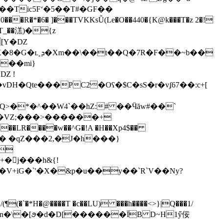
�Tic5Fʻ�5��T#�GF��
R�*�6� ]���TVKKsǙ(Le�O��440�{K@k���T�z 2�!
U0T_��溔)�{z
[Y�Ǳ
��mi}
Ǳ !
DH�Qte���PC2�Oʕ�$C�sS�r�vʄ67��:c+[
Q>�*�^��W4`��hZ:# ��Ӵăw#��`
�VZ;���>������+
��LR����w��^G�!A �H��Xp4$��
� �qZ���2,�J�h���}
|�&h�n�\�[ꪮ�d�D[������ЇB D~H1ӳ佞