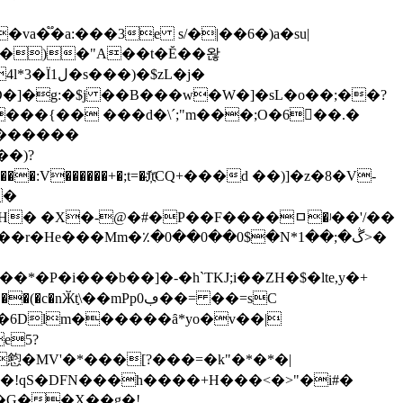
�]�g:�$j ��B���w�W�]�sL�o��;��?
+���{�� ���d�\´;"m���;O�6򊩒��.�
��)?
�H� �X�-@�#�P��F����ﾱ�ʲ��'/��
�P�i���b��]�-�h`TKJ;i��ZH�$�lte,y�+
֣\��mPp0ڢ��= ��=sC
�6Dlm������ȃ*yo�v��|
?�G��X��g�!