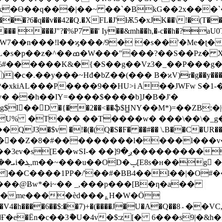
*Hk�ϴ��q���|��~ ��`�BkG��2x���`�
�q��v��42�Q.�XFL�J'Ѭ5�xJK��\!�(T��0���
%��� ���J"?�%P7 ��' Iy��&mh��h,�-c��h�?a
7��n���!l��ϗ���/9� �s��'�Me�ʈ�
�Xm��\��t��Q�7R�F��~b��
NX%#������K&�{�S��g��Vz3�_��P���g�
|�c�.��y���~Hđ�bZ��(��� B�ϰV)r�g��y���
�xkiAL���P����9��HU>i A��JWFw S�1-�v
� ��h��IY=����$����b]J�B�J'�
��D �{��2��<��ֆ$H̳NY��M*)=��ZB:�|
U% �T��� ��T����w� ���\��\�_g
Ј3�$v �!�(�(Q�S�F� ��#�� \.B��C�UR��
7I���Z�8�#���������l����l���v
wSI-� ��]ږ�9���������
/R�me����èd���؏H�W�Ӧ
�U�A�Q��8؞��VC,/(¶(�`�*H�@����T �c��LU) ���h����<>}|Q���1/
��!�Ғ�e�Ёn�c��3ާ�U�4v�$:z[� 6���s9