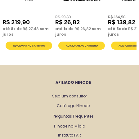
100ml
Silicone Hands Aloe Vera
Hands Aloe
R$
29
,
80
R$
164
,
50
R$
219
,
90
R$
26
,
82
R$
139
,
82
até
8
x de
sem
até
1
x de
sem
até
5
x de
R$
27
,
48
R$
26
,
82
R$
27
juros
juros
juros
AFILIADO HINODE
Seja um consultor
Catálogo Hinode
Perguntas Frequentes
Hinode na Mídia
Instituto FAR