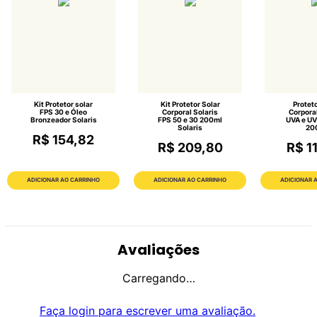
Kit Protetor solar
Kit Protetor Solar
Proteto
FPS 30 e Óleo
Corporal Solaris
Corporal
Bronzeador Solaris
FPS 50 e 30 200ml
UVA e UV
Solaris
20
R$ 154,82
R$ 209,80
R$ 1
ADICIONAR AO CARRINHO
ADICIONAR AO CARRINHO
ADICIONAR 
Avaliações
Carregando…
Faça login para escrever uma avaliação.