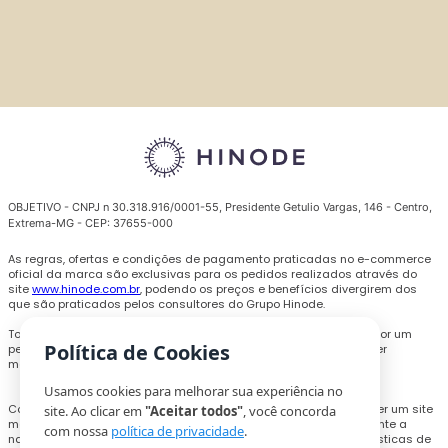
OBJETIVO - CNPJ n 30.318.916/0001-55, Presidente Getulio Vargas, 146 - Centro,
Extrema-MG - CEP: 37655-000
As regras, ofertas e condições de pagamento praticadas no e-commerce
oficial da marca são exclusivas para os pedidos realizados através do
site
www.hinode.com.br
, podendo os preços e benefícios divergirem dos
que são praticados pelos consultores do Grupo Hinode.
Todas as promoções, descontos e preços são válidos somente por um
Política de Cookies
período limitado e podem ser alterados ou encerrados a qualquer
momento sem prévio aviso.
Usamos cookies para melhorar sua experiência no
Com o objetivo de personalizar a experiência de compra e oferecer um site
site. Ao clicar em
"Aceitar todos"
, você concorda
melhor, cookies e outras tecnologias poderão ser utilizados durante a
com nossa
política de privacidade
.
navegação, para coletar informações técnicas e compilar estatísticas de