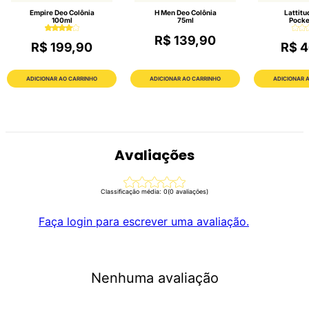
Empire Deo Colônia
H Men Deo Colônia
Lattitu
100ml
75ml
Pocke
R$ 139,90
R$ 199,90
R$ 4
ADICIONAR AO CARRINHO
ADICIONAR AO CARRINHO
ADICIONAR 
Avaliações
Classificação média: 0
(0 avaliações)
Faça login para escrever uma avaliação.
Nenhuma avaliação