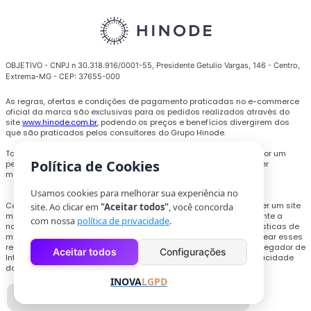
OBJETIVO - CNPJ n 30.318.916/0001-55, Presidente Getulio Vargas, 146 - Centro,
Extrema-MG - CEP: 37655-000
As regras, ofertas e condições de pagamento praticadas no e-commerce
oficial da marca são exclusivas para os pedidos realizados através do
site
www.hinode.com.br
, podendo os preços e benefícios divergirem dos
que são praticados pelos consultores do Grupo Hinode.
Todas as promoções, descontos e preços são válidos somente por um
Política de Cookies
período limitado e podem ser alterados ou encerrados a qualquer
momento sem prévio aviso.
Usamos cookies para melhorar sua experiência no
Com o objetivo de personalizar a experiência de compra e oferecer um site
site. Ao clicar em
"Aceitar todos"
, você concorda
melhor, cookies e outras tecnologias poderão ser utilizados durante a
com nossa
política de privacidade
.
navegação, para coletar informações técnicas e compilar estatísticas de
monitoramento de uso do site. Os usuários que pretendam bloquear esses
recursos, deverão acessar as configurações necessários no navegador de
Aceitar todos
Configurações
Internet ou realizar o procedimento explicitado na Política de Privacidade
do site.
INOVA
LGPD