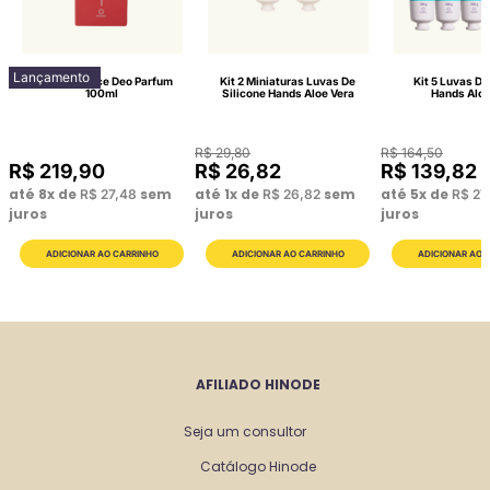
Lançamento
Lattitude Race Deo Parfum
Kit 2 Miniaturas Luvas De
Kit 5 Luvas De
100ml
Silicone Hands Aloe Vera
Hands Aloe
R$
29
,
80
R$
164
,
50
R$
219
,
90
R$
26
,
82
R$
139
,
82
até
8
x de
sem
até
1
x de
sem
até
5
x de
R$
27
,
48
R$
26
,
82
R$
27
juros
juros
juros
AFILIADO HINODE
Seja um consultor
Catálogo Hinode