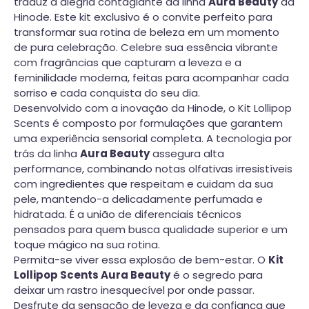
traduz a alegria contagiante da linha
Aura Beauty
da
Hinode. Este kit exclusivo é o convite perfeito para
transformar sua rotina de beleza em um momento
de pura celebração. Celebre sua essência vibrante
com fragrâncias que capturam a leveza e a
feminilidade moderna, feitas para acompanhar cada
sorriso e cada conquista do seu dia.
Desenvolvido com a inovação da Hinode, o Kit Lollipop
Scents é composto por formulações que garantem
uma experiência sensorial completa. A tecnologia por
trás da linha
Aura Beauty
assegura alta
performance, combinando notas olfativas irresistíveis
com ingredientes que respeitam e cuidam da sua
pele, mantendo-a delicadamente perfumada e
hidratada. É a união de diferenciais técnicos
pensados para quem busca qualidade superior e um
toque mágico na sua rotina.
Permita-se viver essa explosão de bem-estar. O
Kit
Lollipop Scents Aura Beauty
é o segredo para
deixar um rastro inesquecível por onde passar.
Desfrute da sensação de leveza e da confiança que