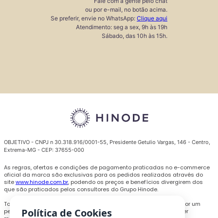
Fale com a gente pelo chat
ou por e-mail, no botão acima.
Se preferir, envie no WhatsApp:
Clique aqui
Atendimento: seg a sex, 9h às 19h
Sábado, das 10h às 15h.
OBJETIVO - CNPJ n 30.318.916/0001-55, Presidente Getulio Vargas, 146 - Centro,
Extrema-MG - CEP: 37655-000
As regras, ofertas e condições de pagamento praticadas no e-commerce
oficial da marca são exclusivas para os pedidos realizados através do
site
www.hinode.com.br
, podendo os preços e benefícios divergirem dos
que são praticados pelos consultores do Grupo Hinode.
Todas as promoções, descontos e preços são válidos somente por um
Política de Cookies
período limitado e podem ser alterados ou encerrados a qualquer