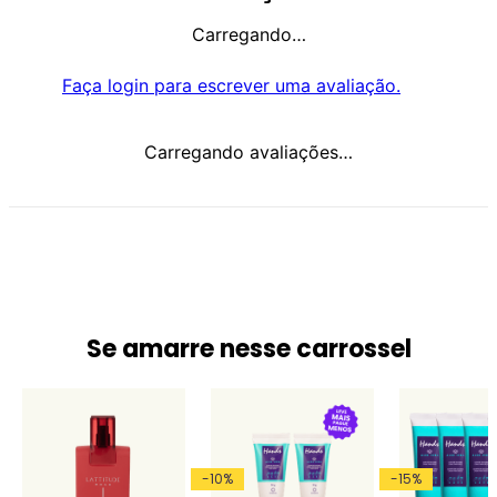
Carregando…
Faça login para escrever uma avaliação.
Carregando avaliações…
Se amarre nesse carrossel
-
10
%
-
15
%