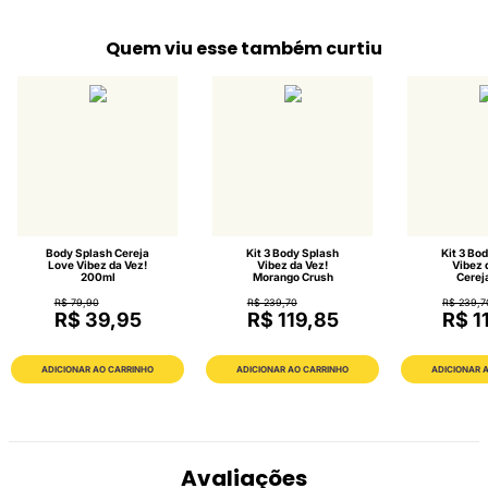
Quem viu esse também curtiu
Body Splash Cereja
Kit 3 Body Splash
Kit 3 Bo
Love Vibez da Vez!
Vibez da Vez!
Vibez 
200ml
Morango Crush
Cerej
R$ 79,90
R$ 239,70
R$ 239,7
R$ 39,95
R$ 119,85
R$ 1
ADICIONAR AO CARRINHO
ADICIONAR AO CARRINHO
ADICIONAR 
Avaliações