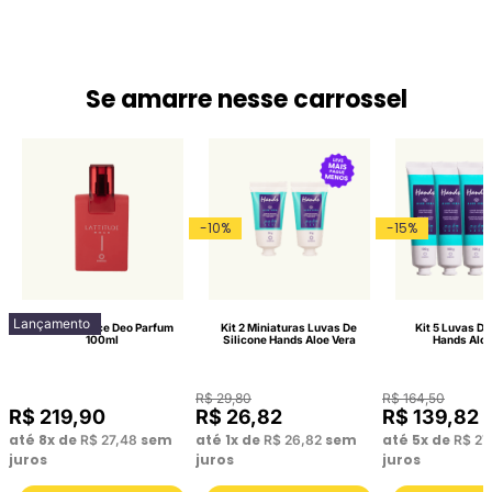
Se amarre nesse carrossel
-
10
%
-
15
%
Lançamento
Lattitude Race Deo Parfum
Kit 2 Miniaturas Luvas De
Kit 5 Luvas De
100ml
Silicone Hands Aloe Vera
Hands Aloe
R$
29
,
80
R$
164
,
50
R$
219
,
90
R$
26
,
82
R$
139
,
82
até
8
x de
sem
até
1
x de
sem
até
5
x de
R$
27
,
48
R$
26
,
82
R$
27
juros
juros
juros