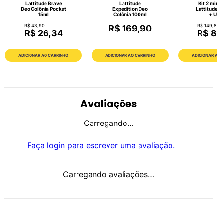
Lattitude Brave
Lattitude
Kit 2 mi
Deo Colônia Pocket
Expedition Deo
Lattitud
15ml
Colônia 100ml
+ U
R$ 43,90
R$ 149,
R$ 169,90
R$ 26,34
R$ 8
ADICIONAR AO CARRINHO
ADICIONAR AO CARRINHO
ADICIONAR 
Avaliações
Carregando…
Faça login para escrever uma avaliação.
Carregando avaliações…