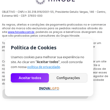
OBJETIVO - CNPJ n 30.318.916/0001-55, Presidente Getulio Vargas, 146 - Centro,
Extrema-MG - CEP: 37655-000
As regras, ofertas e condições de pagamento praticadas no e-commerce
oficial da marca são exclusivas para os pedidos realizados através do
site
www.hinode.com.br
, podendo os preços e benefícios divergirem dos
que são praticados pelos consultores do Grupo Hinode.
Todas as promoções, descontos e preços são válidos somente por um
Política de Cookies
período limitado e podem ser alterados ou encerrados a qualquer
momento sem prévio aviso.
Usamos cookies para melhorar sua experiência no
Com o objetivo de personalizar a experiência de compra e oferecer um site
site. Ao clicar em
"Aceitar todos"
, você concorda
melhor, cookies e outras tecnologias poderão ser utilizados durante a
com nossa
política de privacidade
.
navegação, para coletar informações técnicas e compilar estatísticas de
monitoramento de uso do site. Os usuários que pretendam bloquear esses
recursos, deverão acessar as configurações necessários no navegador de
Aceitar todos
Configurações
Internet ou realizar o procedimento explicitado na Política de Privacidade
do site.
INOVA
LGPD