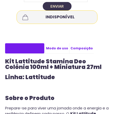
ENVIAR
INDISPONÍVEL
Descrição do produto
Modo de uso
Composição
Kit Lattitude Stamina Deo
Colônia 100ml + Miniatura 27ml
Linha: Lattitude
Sobre o Produto
Prepare-se para viver uma jornada onde a energia e a
resiliência definem cada passo. O
Kit Lattitude