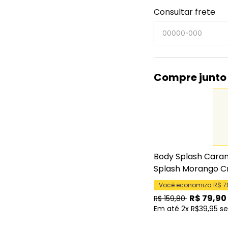
Consultar frete
Compre junto
Body Splash Caram
Splash Morango Cr
Você economiza R$
7
R$
79,90
R$
159,80
Em até 2x R$39,95 s