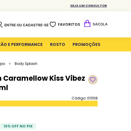
SEJA UM CONSULTOR
FAVORITOS
ENTRE OU CADASTRE-SE
ÇÃO E PERFORMANCE
ROSTO
PROMOÇÕES
rpo
Body Splash
 Caramellow Kiss Vibez
0ml
Código: 011108
10
% OFF NO PIX