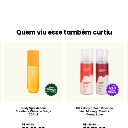
Quem viu esse também curtiu
Body Splash Soul
Kit 2 Body Splash Vibez da
Brasileira Cheia de Graça
Vez! Morango Crush +
200ml
Cereja Love
R$ 99,90
R$ 159,80