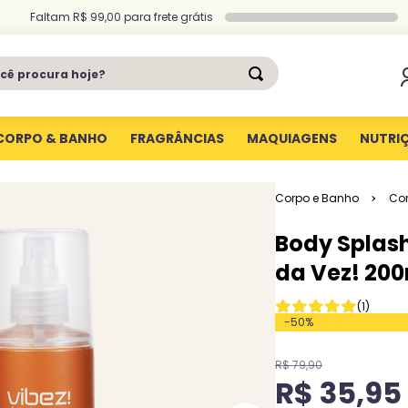
Faltam
R$ 99,00
para
frete grátis
ê procura hoje?
CORPO & BANHO
FRAGRÂNCIAS
MAQUIAGENS
NUTRI
Corpo e Banho
Co
Body Splash
da Vez! 20
(
1
)
-
50
%
R$
79
,
90
R$
35
,
95