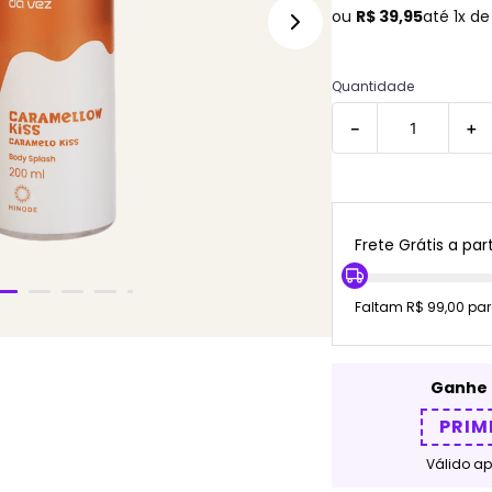
ou
R$
39
,
95
até
1
x d
Quantidade
－
＋
Frete Grátis a part
Faltam R$ 99,00 par
Ganhe 
PRIM
Válido a