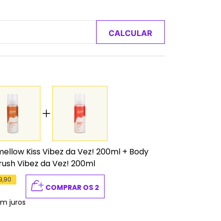
CALCULAR
ellow Kiss Vibez da Vez! 200ml
+
Body
ush Vibez da Vez! 200ml
9,90
COMPRAR OS 2
em juros