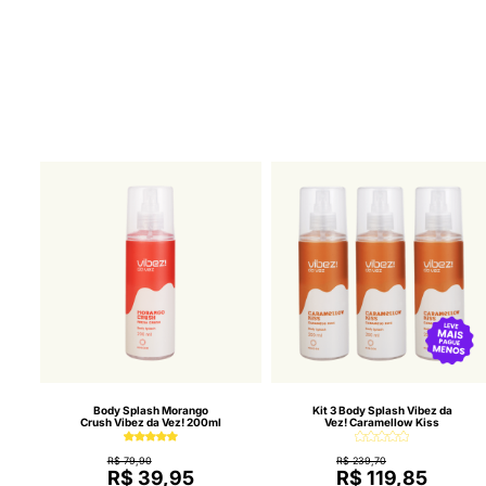
Body Splash Morango
Kit 3 Body Splash Vibez da
Crush Vibez da Vez! 200ml
Vez! Caramellow Kiss
R$ 79,90
R$ 239,70
R$ 39,95
R$ 119,85