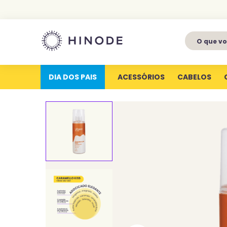
O que voc
1
º
perfumes
2
º
latitude
DIA DOS PAIS
ACESSÓRIOS
CABELOS
3
º
kit
4
º
joy
5
º
profundas
6
º
luva silicone
7
º
miniatura
8
º
hype for her
9
º
body splash
10
º
aura