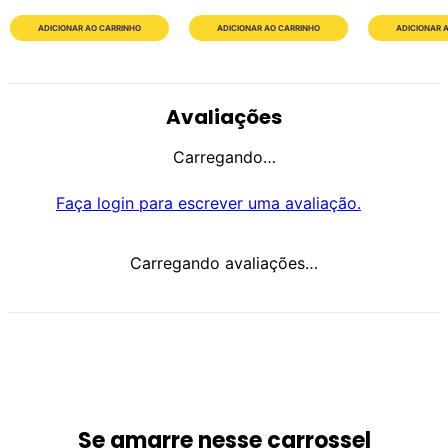
ADICIONAR AO CARRINHO
ADICIONAR AO CARRINHO
ADICIONAR 
Avaliações
Carregando…
Faça login para escrever uma avaliação.
Carregando avaliações…
Se amarre nesse carrossel