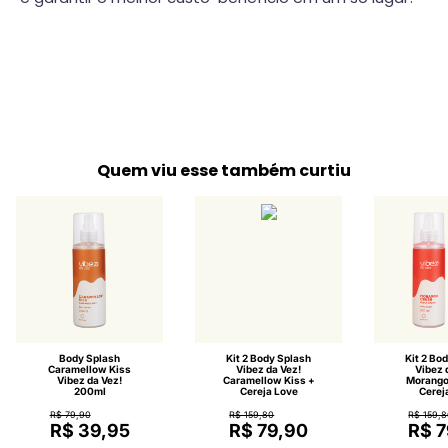
Quem viu esse também curtiu
Body Splash
Kit 2 Body Splash
Kit 2 Bo
Caramellow Kiss
Vibez da Vez!
Vibez 
Vibez da Vez!
Caramellow Kiss +
Morango
200ml
Cereja Love
Cerej
R$ 79,90
R$ 159,80
R$ 159,
R$ 39,95
R$ 79,90
R$ 7