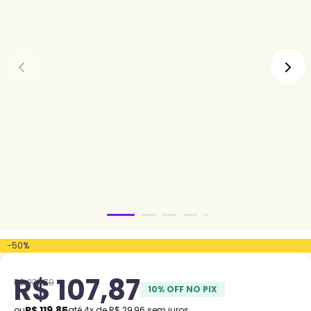
-
50
%
R$
107
,
87
R$
239
,
70
10
% OFF NO PIX
R$
119
,
85
ou
até
4
x de
R$
29
,
96
sem juros