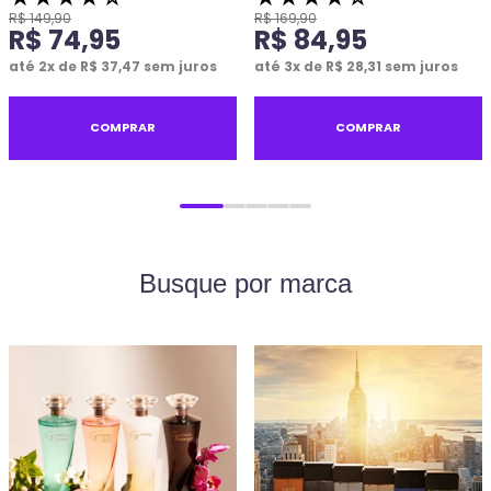
R$
149
,
90
R$
169
,
90
R$
74
,
95
R$
84
,
95
até
2
x de
R$
37
,
47
sem juros
até
3
x de
R$
28
,
31
sem juros
COMPRAR
COMPRAR
Busque por marca