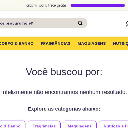
Faltam
para
frete grátis
ê procura hoje?
CORPO & BANHO
FRAGRÂNCIAS
MAQUIAGENS
NUTRI
Você buscou por:
Infelizmente não encontramos nenhum resultado.
Explore as categorias abaixo:
o & Banho
Fragrâncias
Maquiagens
Nutrição e 