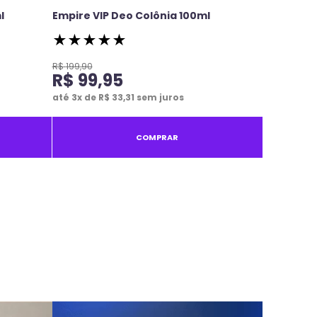
l
Empire VIP Deo Colônia 100ml
★
★
★
★
★
R$
199
,
90
R$
99
,
95
até
3
x de
R$
33
,
31
sem juros
COMPRAR