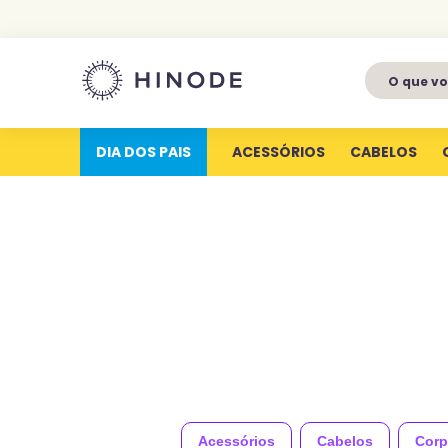
O que voc
1
º
perfumes
2
º
latitude
DIA DOS PAIS
ACESSÓRIOS
CABELOS
3
º
kit
4
º
joy
5
º
profundas
6
º
luva silicone
7
º
miniatura
8
º
body splash
9
º
perfume eterna
10
º
aura
Acessórios
Cabelos
Corp