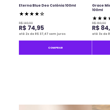
Eterna Blue Deo Colônia 100ml
Grace Mi
100ml
★
★
★
★
☆
★
★
★
R$
149
,
90
R$
169
,
90
R$
74
,
95
R$
84
até
2
x de
R$
37
,
47
sem juros
até
3
x de
R
COMPRAR