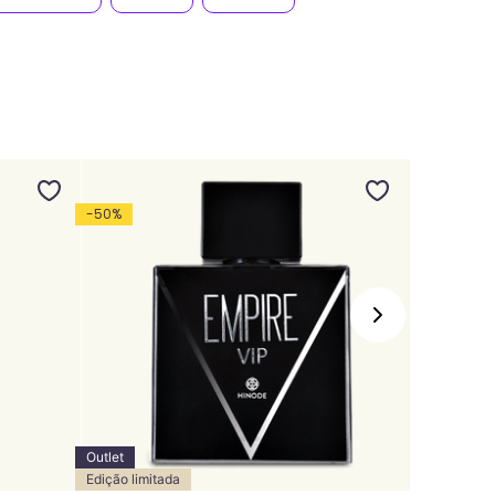
-
50
%
Outlet
Edição limitada