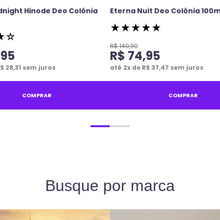
dnight Hinode Deo Colônia
Eterna Nuit Deo Colônia 100m
★
★
★
★
★
★
☆
R$
149
,
90
,
95
R$
74
,
95
$
28
,
31
sem juros
até
2
x de
R$
37
,
47
sem juros
COMPRAR
COMPRAR
Busque por marca