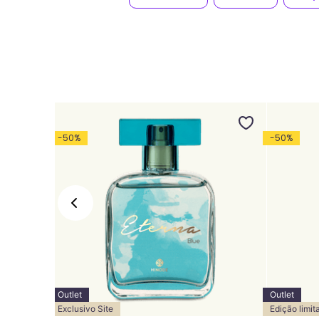
-
50
%
-
50
%
Outlet
Outlet
Exclusivo Site
Edição limit