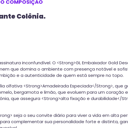
SO
COMPOSIÇÃO
ante Colônia.
assinatura inconfundível. O <Strong>GL Embaixador Gold De
homem que domina o ambiente com presença notável e sofist
ambição e a autenticidade de quem está sempre no topo.
ia olfativa <Strong>Amadeirada Especiada</Strong>, que ga
e pomelo, bergamota e limão, que evoluem para um coração e
ia, que assegura <Strong>alta fixação e durabilidade</Str
rong> seja o seu convite diário para viver a vida em alt
para complementar sua personalidade forte e distinta, ga
uecível.