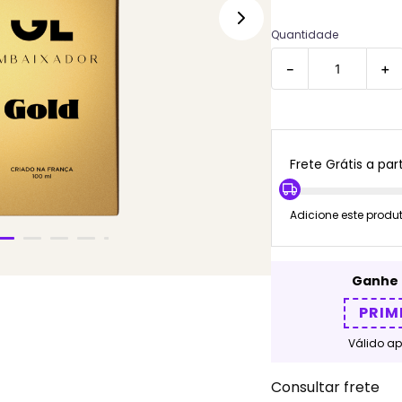
Quantidade
－
＋
Frete Grátis a part
Adicione este produ
Ganhe 
PRIM
Válido a
Consultar frete