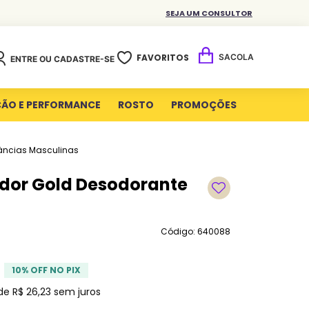
SEJA UM CONSULTOR
FAVORITOS
ENTRE OU CADASTRE-SE
ÇÃO E PERFORMANCE
ROSTO
PROMOÇÕES
âncias Masculinas
dor Gold Desodorante
Código: 640088
10
% OFF NO PIX
 de
R$
26
,
23
sem juros