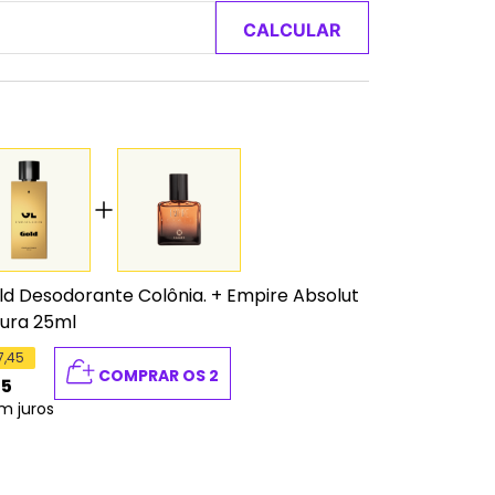
CALCULAR
d Desodorante Colônia.
+
Empire Absolut
tura 25ml
7,45
COMPRAR OS 2
35
m juros