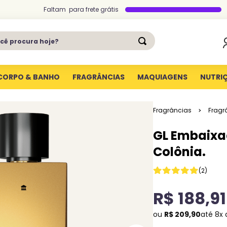
Faltam
para
frete grátis
ê procura hoje?
CORPO & BANHO
FRAGRÂNCIAS
MAQUIAGENS
NUTRI
Fragrâncias
Fragr
GL Embaixa
Colônia.
(
2
)
R$
188
,
91
ou
R$
209
,
90
até
8
x