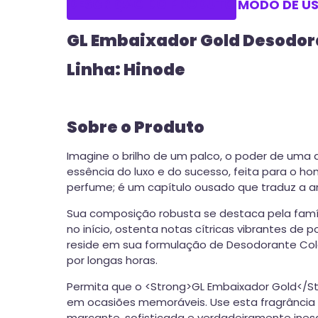
DESCRIÇÃO DO PRODUTO
MODO DE U
GL Embaixador Gold Desodor
Linha: Hinode
Sobre o Produto
Imagine o brilho de um palco, o poder de uma 
essência do luxo e do sucesso, feita para o 
perfume; é um capítulo ousado que traduz a 
Sua composição robusta se destaca pela famíl
no início, ostenta notas cítricas vibrantes d
reside em sua formulação de Desodorante Colôn
por longas horas.
Permita que o <Strong>GL Embaixador Gold</St
em ocasiões memoráveis. Use esta fragrância 
marcante, sofisticada e verdadeiramente inesq