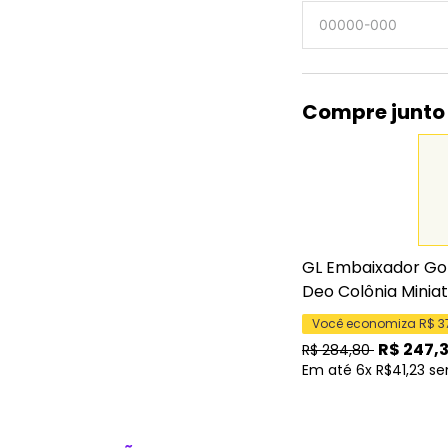
Compre junto
GL Embaixador Gol
Deo Colônia Minia
Você economiza R$
3
R$
247,
R$
284,80
Em até 6x R$41,23 se