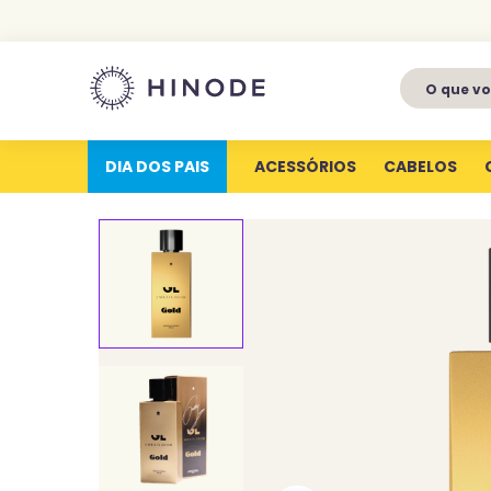
O que voc
1
º
perfumes
2
º
latitude
DIA DOS PAIS
ACESSÓRIOS
CABELOS
3
º
kit
4
º
joy
5
º
profundas
6
º
luva silicone
7
º
miniatura
8
º
hype for her
9
º
body splash
10
º
aura