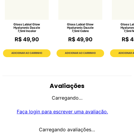
Gloss Labial Glow
Gloss Labial Glow
Gloss La
Hyaluronic Dazzle
Hyaluronic Dazzle
Hyaluron
7,5ml Incolor
7,5ml Cobre
7,5ml 
R$ 49,90
R$ 49,90
R$ 4
ADICIONAR AO CARRINHO
ADICIONAR AO CARRINHO
ADICIONAR 
Avaliações
Carregando…
Faça login para escrever uma avaliação.
Carregando avaliações…