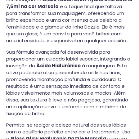
7,5ml na cor Marsala
é o toque final que faltava
para transformar sua maquiagem, oferecendo um
brilho espelhado e uma cor intensa que celebra a
feminilidade e o glamour da linha Dazzle. Ele é mais
que um gloss; é um convite para você brilhar com
uma intensidade inesquecível em qualquer ocasião.
Sua fórmula avançada foi desenvolvida para
proporcionar um cuidado labial superior, integrando a
inovação do
Ácido Hialurônico
à maquiagem. Este
ativo poderoso atua preenchendo as linhas finas,
promovendo hidratação profunda e duradoura. O
resultado é uma sensação imediata de conforto e
lábios visivelmente mais volumosos e macios. Além
disso, sua textura é leve e não pegajosa, garantindo
uma aplicação suave e uniforme com o máximo de
fixação do brilho.
Permita-se realçar a beleza natural dos seus lábios
com o equilíbrio perfeito entre cor e tratamento. Use
o
Gloss Glow Hyaluronic Dazzle Marsala
para um