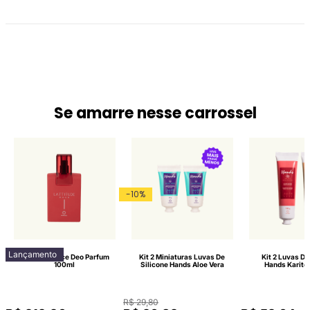
Se amarre nesse carrossel
-
10
%
Lançamento
Lattitude Race Deo Parfum
Kit 2 Miniaturas Luvas De
Kit 2 Luvas De
100ml
Silicone Hands Aloe Vera
Hands Karité
R$
29
,
80