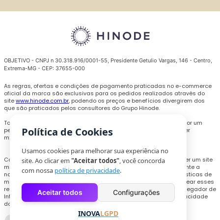
OBJETIVO - CNPJ n 30.318.916/0001-55, Presidente Getulio Vargas, 146 - Centro,
Extrema-MG - CEP: 37655-000
As regras, ofertas e condições de pagamento praticadas no e-commerce
oficial da marca são exclusivas para os pedidos realizados através do
site
www.hinode.com.br
, podendo os preços e benefícios divergirem dos
que são praticados pelos consultores do Grupo Hinode.
Todas as promoções, descontos e preços são válidos somente por um
Política de Cookies
período limitado e podem ser alterados ou encerrados a qualquer
momento sem prévio aviso.
Usamos cookies para melhorar sua experiência no
Com o objetivo de personalizar a experiência de compra e oferecer um site
site. Ao clicar em
"Aceitar todos"
, você concorda
melhor, cookies e outras tecnologias poderão ser utilizados durante a
com nossa
política de privacidade
.
navegação, para coletar informações técnicas e compilar estatísticas de
monitoramento de uso do site. Os usuários que pretendam bloquear esses
recursos, deverão acessar as configurações necessários no navegador de
Aceitar todos
Configurações
Internet ou realizar o procedimento explicitado na Política de Privacidade
do site.
INOVA
LGPD