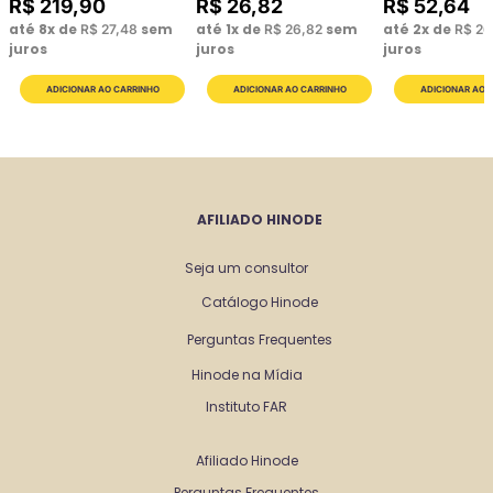
R$
219
,
90
R$
26
,
82
R$
52
,
64
até
8
x de
sem
até
1
x de
sem
até
2
x de
R$
27
,
48
R$
26
,
82
R$
26
juros
juros
juros
AFILIADO HINODE
Seja um consultor
Catálogo Hinode
Perguntas Frequentes
Hinode na Mídia
Instituto FAR
Afiliado Hinode
Perguntas Frequentes