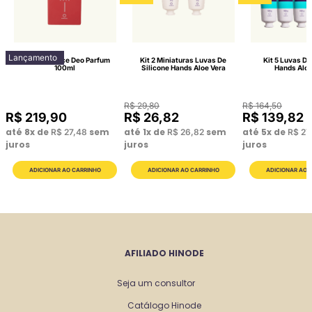
Lançamento
Lattitude Race Deo Parfum
Kit 2 Miniaturas Luvas De
Kit 5 Luvas De
100ml
Silicone Hands Aloe Vera
Hands Aloe
R$
29
,
80
R$
164
,
50
R$
219
,
90
R$
26
,
82
R$
139
,
82
até
8
x de
sem
até
1
x de
sem
até
5
x de
R$
27
,
48
R$
26
,
82
R$
27
juros
juros
juros
AFILIADO HINODE
Seja um consultor
Catálogo Hinode