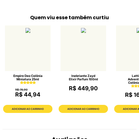
Quem viu esse também curtiu
Empire Deo Colônia
Inebriante Zayd
Latt
Miniatura 25ml
Elixir Parfum 100ml
Advent
Colôni
R$ 449,90
R$ 74,90
R$ 44,94
R$ 1
ADICIONAR AO CARRINHO
ADICIONAR AO CARRINHO
ADICIONAR 