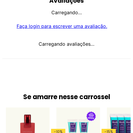
Avaliações
Carregando…
Faça login para escrever uma avaliação.
Carregando avaliações…
Se amarre nesse carrossel
-
10
%
-
15
%