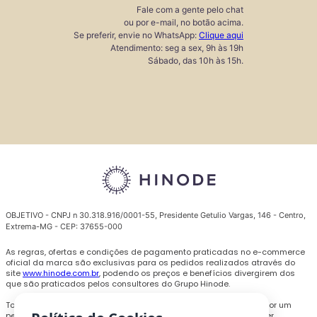
Fale com a gente pelo chat
ou por e-mail, no botão acima.
Se preferir, envie no WhatsApp:
Clique aqui
Atendimento: seg a sex, 9h às 19h
Sábado, das 10h às 15h.
OBJETIVO - CNPJ n 30.318.916/0001-55, Presidente Getulio Vargas, 146 - Centro,
Extrema-MG - CEP: 37655-000
As regras, ofertas e condições de pagamento praticadas no e-commerce
oficial da marca são exclusivas para os pedidos realizados através do
site
www.hinode.com.br
, podendo os preços e benefícios divergirem dos
que são praticados pelos consultores do Grupo Hinode.
Todas as promoções, descontos e preços são válidos somente por um
período limitado e podem ser alterados ou encerrados a qualquer