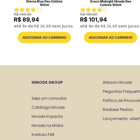
Eterna Blue Deo Colônia
Grace Midnight Hinode Deo
100ml
Colônia 100ml
R$
149
,
90
R$
169
,
90
R$
89
,
94
R$
101
,
94
até
3
x de
sem juros
até
4
x de
sem juros
R$
29
,
98
R$
25
,
48
HINODE GROUP
Afiliado Hinode
Perguntas Frequen
Seja um consultor 
Política de Privaci
Catálogo Hinode
Rastrear Pedido
Hinode Impacta
Lançamento: vibez!
Hinode na Mídia
Instituto FAR