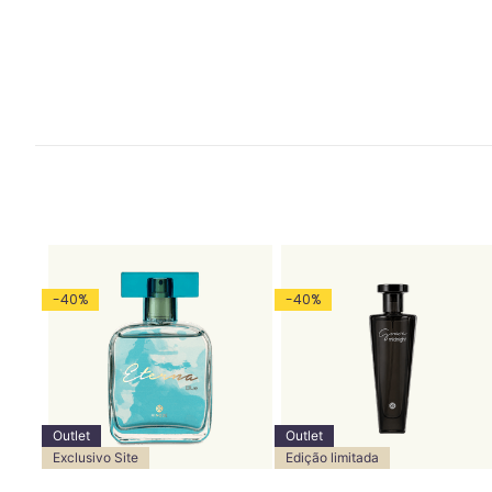
-
40
%
-
40
%
Outlet
Outlet
Exclusivo Site
Edição limitada