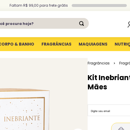
Faltam
R$ 99,00
para
frete grátis
ê procura hoje?
CORPO & BANHO
FRAGRÂNCIAS
MAQUIAGENS
NUTRI
Fragrâncias
Fragr
Kit Inebria
Mães