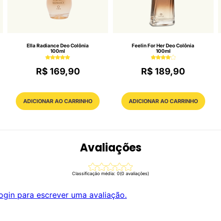
Ella Radiance Deo Colônia
Feelin For Her Deo Colônia
100ml
100ml
R$ 169,90
R$ 189,90
ADICIONAR AO CARRINHO
ADICIONAR AO CARRINHO
Avaliações
Classificação média: 0
(0 avaliações)
ogin para escrever uma avaliação.