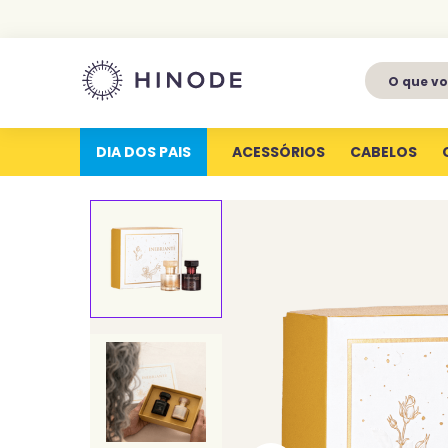
O que voc
1
º
perfumes
2
º
latitude
DIA DOS PAIS
ACESSÓRIOS
CABELOS
3
º
kit
4
º
joy
5
º
profundas
6
º
luva silicone
7
º
miniatura
8
º
hype for her
9
º
body splash
10
º
joyfull