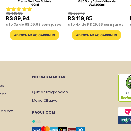
Eterna Nuit Deo Colônia
Kit 3 Body Splash Vibez da
100ml
Vez! 200ml
R$
149
,
90
R$
239
,
70
R$
89
,
94
R$
119
,
85
até
3
x de
sem juros
até
4
x de
sem juros
R$
29
,
98
R$
29
,
96
NOSSAS MARCAS
tes
Quiz de fragrâncias
Ó
dade
Mapa Olfativo
 da vez
PAGUE COM