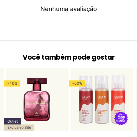
Nenhuma avaliação
Você também pode gostar
-
40
%
-
50
%
Outlet
Exclusivo Site