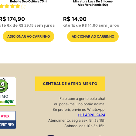
Rebelle Deo Colônia 75ml
Miniatura Luva De Silicone
Aloe Vera Hands 50g
R$
174
,
90
R$
14
,
90
até
6
x de
sem juros
até
1
x de
sem juros
R$
29
,
15
R$
14
,
90
CENTRAL DE ATENDIMENTO
TIMO
Fale com a gente pelo chat
ou por e-mail, no botão acima.
Se preferir, envie no WhatsApp:
(11) 4020-2424
Atendimento: seg a sex, 9h às 19h
Sábado, das 10h às 15h.