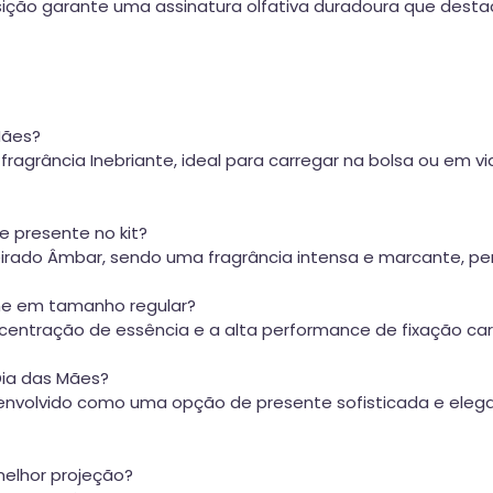
ão garante uma assinatura olfativa duradoura que destac
Mães?
 fragrância Inebriante, ideal para carregar na bolsa ou 
te presente no kit?
eirado Âmbar, sendo uma fragrância intensa e marcante, p
me em tamanho regular?
tração de essência e a alta performance de fixação caract
Dia das Mães?
desenvolvido como uma opção de presente sofisticada e ele
melhor projeção?