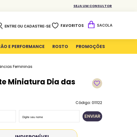
SEJA UM CONSULTOR
FAVORITOS
ENTRE OU CADASTRE-SE
ÇÃO E PERFORMANCE
ROSTO
PROMOÇÕES
âncias Femininas
nte Miniatura Dia das
Código: 011122
ENVIAR
INDISPONÍVEL