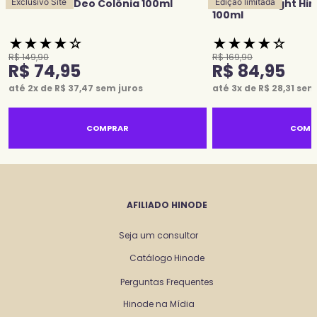
Eterna Blue Deo Colônia 100ml
Exclusivo Site
Grace Midnight Hi
Edição limitada
100ml
★
★
★
★
☆
★
★
★
★
☆
R$
149
,
90
R$
169
,
90
R$
74
,
95
R$
84
,
95
até
2
x de
R$
37
,
47
sem juros
até
3
x de
R$
28
,
31
sem 
COMPRAR
COMP
AFILIADO HINODE
Seja um consultor
Catálogo Hinode
Perguntas Frequentes
Hinode na Mídia