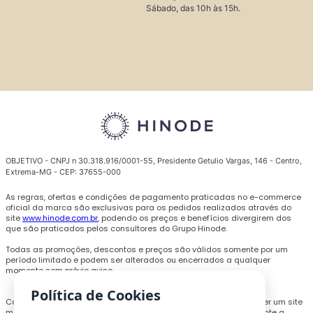
Sábado, das 10h às 15h.
OBJETIVO - CNPJ n 30.318.916/0001-55, Presidente Getulio Vargas, 146 - Centro,
Extrema-MG - CEP: 37655-000
As regras, ofertas e condições de pagamento praticadas no e-commerce
oficial da marca são exclusivas para os pedidos realizados através do
site
www.hinode.com.br
, podendo os preços e benefícios divergirem dos
que são praticados pelos consultores do Grupo Hinode.
Todas as promoções, descontos e preços são válidos somente por um
período limitado e podem ser alterados ou encerrados a qualquer
momento sem prévio aviso.
Política de Cookies
Com o objetivo de personalizar a experiência de compra e oferecer um site
melhor, cookies e outras tecnologias poderão ser utilizados durante a