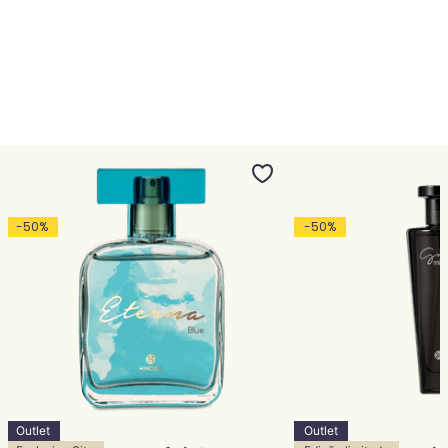
-
50
%
-
50
%
Outlet
Outlet