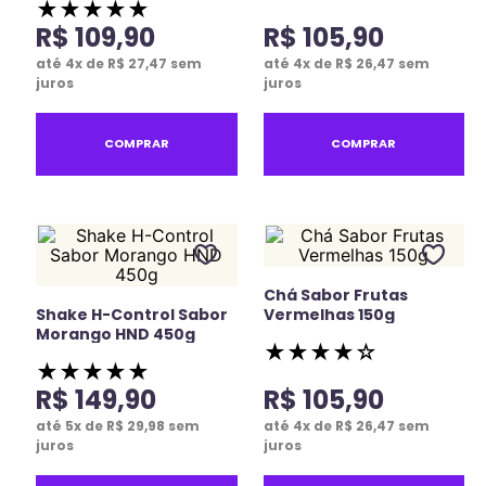
★
★
★
★
★
R$
109
,
90
R$
105
,
90
até
4
x de
R$
27
,
47
sem
até
4
x de
R$
26
,
47
sem
juros
juros
COMPRAR
COMPRAR
Chá Sabor Frutas
Shake H-Control Sabor
Vermelhas 150g
Morango HND 450g
★
★
★
★
☆
★
★
★
★
★
R$
149
,
90
R$
105
,
90
até
5
x de
R$
29
,
98
sem
até
4
x de
R$
26
,
47
sem
juros
juros