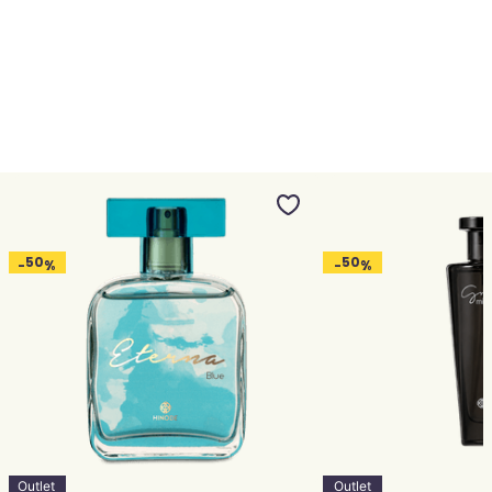
50
50
-
%
-
%
Outlet
Outlet