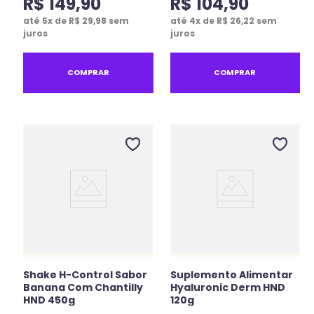
R$
149
,
90
R$
104
,
90
até
5
x de
R$
29
,
98
sem
até
4
x de
R$
26
,
22
sem
juros
juros
COMPRAR
COMPRAR
Shake H-Control Sabor
Suplemento Alimentar
Banana Com Chantilly
Hyaluronic Derm HND
HND 450g
120g