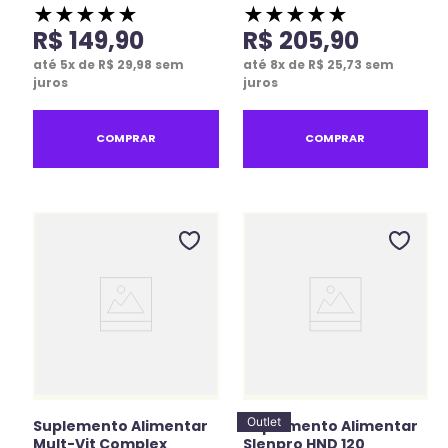
★
★
★
★
★
★
★
★
★
★
R$
149
,
90
R$
205
,
90
até
5
x de
R$
29
,
98
sem
até
8
x de
R$
25
,
73
sem
juros
juros
COMPRAR
COMPRAR
Outlet
Suplemento Alimentar
Suplemento Alimentar
Mult-Vit Complex
Slenpro HND 120