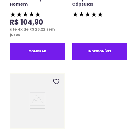
Homem
Cápsulas
★
★
★
★
★
★
★
★
★
★
R$
104
,
90
até
4
x de
R$
26
,
22
sem
juros
COMPRAR
INDISPONÍVEL