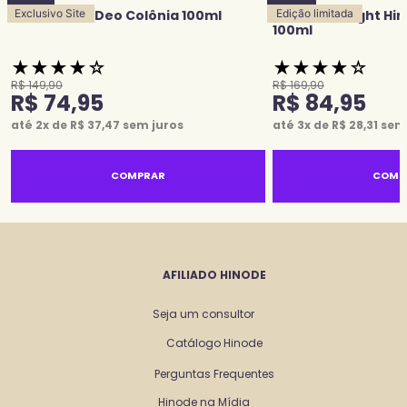
Eterna Blue Deo Colônia 100ml
Exclusivo Site
Grace Midnight Hi
Edição limitada
100ml
★
★
★
★
☆
★
★
★
★
☆
R$
149
,
90
R$
169
,
90
R$
74
,
95
R$
84
,
95
até
2
x de
R$
37
,
47
sem juros
até
3
x de
R$
28
,
31
sem 
COMPRAR
COMP
AFILIADO HINODE
Seja um consultor
Catálogo Hinode
Perguntas Frequentes
Hinode na Mídia