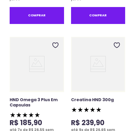
COMPRAR
COMPRAR
HND Omega 3 Plus Em
Creatina HND 300g
Capsulas
★
★
★
★
★
★
★
★
★
★
R$
185
,
90
R$
239
,
90
até
7
x de
R$
26
,
55
sem
até
9
x de
R$
26
,
65
sem