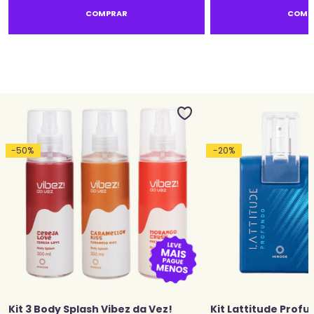
COMPRAR
COMP
-
50
%
-
20
%
Kit 3 Body Splash Vibez da Vez!
Kit Lattitude Profu