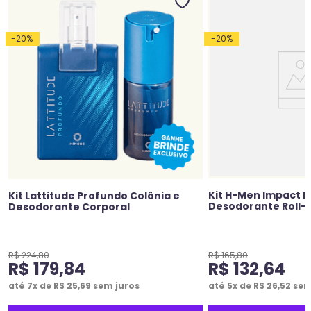
-
20
%
-
20
%
Kit H-Men Impact D
Kit Lattitude Profundo Colônia e
Desodorante Roll-
Desodorante Corporal
R$
224
,
80
R$
165
,
80
R$
179
,
84
R$
132
,
64
até
7
x de
R$
25
,
69
sem juros
até
5
x de
R$
26
,
52
sem