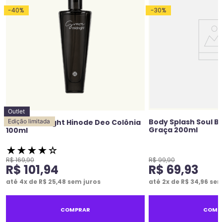
-
40
%
-
30
%
Outlet
Body Splash Soul Br
Grace Midnight Hinode Deo Colônia
Edição limitada
Graça 200ml
100ml
★
★
★
★
☆
R$
169
,
90
R$
99
,
90
R$
101
,
94
R$
69
,
93
até
4
x de
R$
25
,
48
sem juros
até
2
x de
R$
34
,
96
sem
COMPRAR
COMP