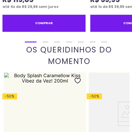
até
4
x de
R$
29
,
96
sem juros
até
1
x de
R$
39
,
95
sem
COMPRAR
COM
OS QUERIDINHOS DO
MOMENTO
-
50
%
-
50
%