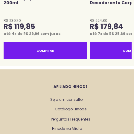
200ml
Desodorante Corp
R$
239
,
70
R$
224
,
80
R$
119
,
85
R$
179
,
84
até
4
x de
R$
29
,
96
sem juros
até
7
x de
R$
25
,
69
sem
COMPRAR
COMP
AFILIADO HINODE
Seja um consultor
Catálogo Hinode
Perguntas Frequentes
Hinode na Mídia