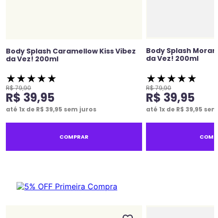
Body Splash Moran
Body Splash Caramellow Kiss Vibez
da Vez! 200ml
da Vez! 200ml
★
★
★
★
★
★
★
★
★
★
R$
79
,
90
R$
79
,
90
R$
39
,
95
R$
39
,
95
até
1
x de
R$
39
,
95
sem juros
até
1
x de
R$
39
,
95
sem 
COMPRAR
COMP