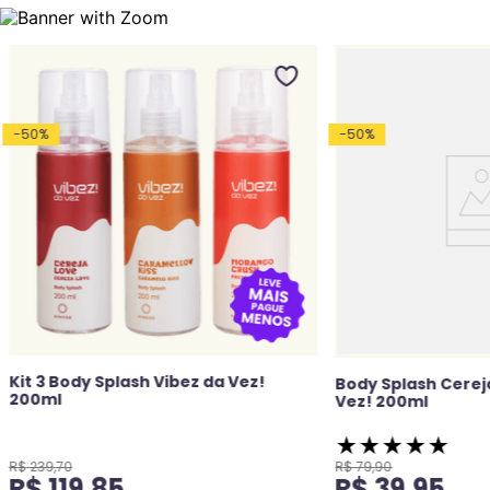
-
50
%
-
50
%
Kit 3 Body Splash Vibez da Vez!
Body Splash Cerej
200ml
Vez! 200ml
★
★
★
★
★
R$
239
,
70
R$
79
,
90
R$
119
,
85
R$
39
,
95