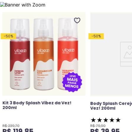
-
50
%
-
50
%
Kit 3 Body Splash Vibez da Vez!
Body Splash Cerej
200ml
Vez! 200ml
★
★
★
★
★
R$
239
,
70
R$
79
,
90
R$
119
,
85
R$
39
,
95