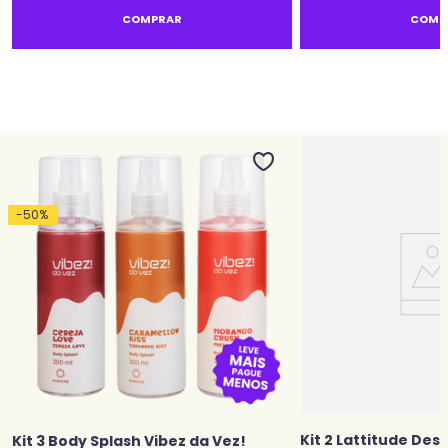
COMPRAR
COMP
-
50
%
Kit 2 Lattitude De
Kit 3 Body Splash Vibez da Vez!