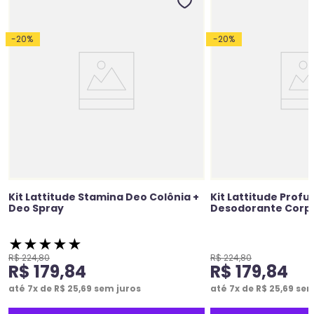
-
20
%
-
20
%
Kit Lattitude Stamina Deo Colônia +
Kit Lattitude Profu
Deo Spray
Desodorante Corp
★
★
★
★
★
R$
224
,
80
R$
224
,
80
R$
179
,
84
R$
179
,
84
até
7
x de
R$
25
,
69
sem juros
até
7
x de
R$
25
,
69
sem