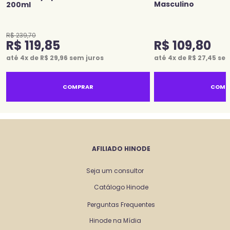
Masculino
200ml
R$
239
,
70
R$
119
,
85
R$
109
,
80
até
4
x de
R$
29
,
96
sem juros
até
4
x de
R$
27
,
45
sem
COMPRAR
COMP
AFILIADO HINODE
Seja um consultor
Catálogo Hinode
Perguntas Frequentes
Hinode na Mídia