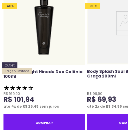
-
40
%
-
30
%
Outlet
Body Splash Soul Br
Grace Midnight Hinode Deo Colônia
Edição limitada
Graça 200ml
100ml
★
★
★
★
☆
R$
169
,
90
R$
99
,
90
R$
101
,
94
R$
69
,
93
até
4
x de
R$
25
,
48
sem juros
até
2
x de
R$
34
,
96
sem
COMPRAR
COMP