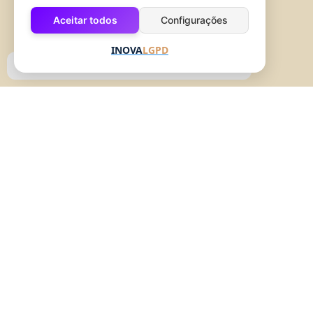
Sábado, das 10h às 15h.
Aceitar todos
Configurações
INOVA
LGPD
OBJETIVO - CNPJ n 30.318.916/0001-55, Presidente Getulio Vargas, 146 - Centro,
Extrema-MG - CEP: 37655-000
As regras, ofertas e condições de pagamento praticadas no e-commerce
oficial da marca são exclusivas para os pedidos realizados através do
site
www.hinode.com.br
, podendo os preços e benefícios divergirem dos
que são praticados pelos consultores do Grupo Hinode.
Todas as promoções, descontos e preços são válidos somente por um
período limitado e podem ser alterados ou encerrados a qualquer
momento sem prévio aviso. Cupons de desconto de qualquer origem ou
ações promocionais não são cumulativos com produtos que já possuem
promoções ou descontos aplicados.
O desconto oferecido para
pagamentos por Boleto bancário não se aplica aos pedidos com desconto
Hinode Prime.