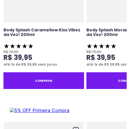
Body Splash Caramellow Kiss Vibez
Body Splash Moran
da Vez! 200ml
da Vez! 200ml
★
★
★
★
★
★
★
★
★
★
R$
79
,
90
R$
79
,
90
R$
39
,
95
R$
39
,
95
até
1
x de
R$
39
,
95
sem juros
até
1
x de
R$
39
,
95
sem 
COMPRAR
COMP