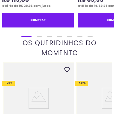
até
4
x de
R$
29
,
96
sem juros
até
1
x de
R$
39
,
95
sem
COMPRAR
COM
OS QUERIDINHOS DO
MOMENTO
-
50
%
-
50
%