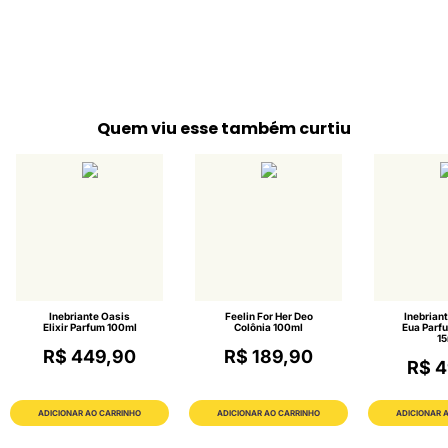
Quem viu esse também curtiu
Inebriante Oasis
Feelin For Her Deo
Inebriant
Elixir Parfum 100ml
Colônia 100ml
Eua Parf
15
R$ 449,90
R$ 189,90
R$ 4
ADICIONAR AO CARRINHO
ADICIONAR AO CARRINHO
ADICIONAR 