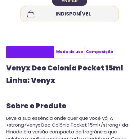
ENVIAR
INDISPONÍVEL
Descrição do produto
Modo de uso
Composição
Venyx Deo Colonia Pocket 15ml
Linha: Venyx
Sobre o Produto
Leve a sua essência onde quer que você vá. A
<strong>Venyx Deo Colônia Pocket 15ml</strong> da
Hinode é a versão compacta da fragrância que
celebra a mulher moderna, forte e sedutora. Criada