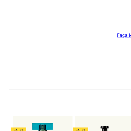
Faça l
-
50
%
-
50
%