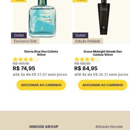
Outlet
Outlet
Exclusivo Site
Edição limitada
Eterna Blue Deo Colônia
Grace Midnight Hinode Deo
100ml
Colônia 100ml
R$
149
,
90
R$
169
,
90
R$
74
,
95
R$
84
,
95
até
2
x de
sem juros
até
3
x de
sem juros
R$
37
,
47
R$
28
,
31
HINODE GROUP
Afiliado Hinode