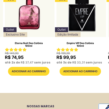
Outlet
Outlet
Exclusivo Site
Edição limitada
Eterna Nuit Deo Colônia
Empire VIP Deo Colônia
100ml
100ml
R$
149
,
90
R$
199
,
90
R$
74
,
95
R$
99
,
95
até
2
x de
sem juros
até
3
x de
sem juros
R$
37
,
47
R$
33
,
31
NOSSAS MARCAS