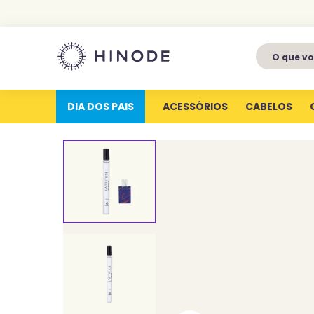
O que voc
1
º
perfumes
2
º
latitude
DIA DOS PAIS
ACESSÓRIOS
CABELOS
3
º
kit
4
º
joy
5
º
profundas
6
º
luva silicone
7
º
miniatura
8
º
hype for her
9
º
body splash
10
º
aura