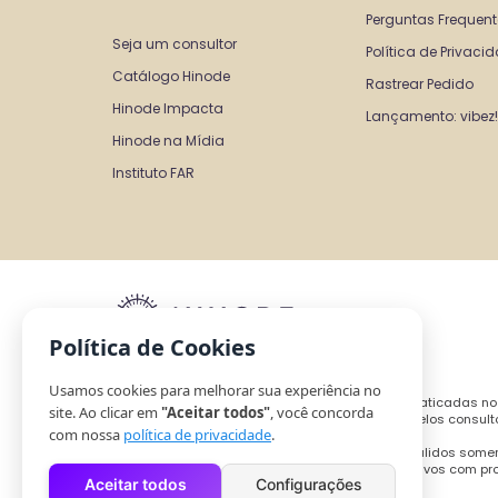
Perguntas Frequen
Seja um consultor 
Política de Privaci
Catálogo Hinode
Rastrear Pedido
Hinode Impacta
Lançamento: vibez!
Hinode na Mídia
Instituto FAR
Política de Cookies
Usamos cookies para melhorar sua experiência no
As regras, ofertas e condições de pagamento praticadas no
site. Ao clicar em
"Aceitar todos"
, você concorda
benefícios divergirem dos que são praticados pelos consult
com nossa
política de privacidade
.
Todas as promoções, descontos e preços são válidos somen
origem ou ações promocionais não são cumulativos com pr
Aceitar todos
Configurações