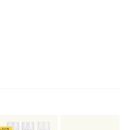
-
50
%