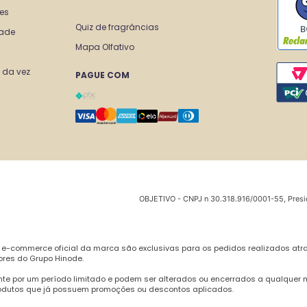
tes
Quiz de fragrâncias
B
dade
Mapa Olfativo
 da vez
PAGUE COM
OBJETIVO - CNPJ n 30.318.916/0001-55, Presi
 e-commerce oficial da marca são exclusivas para os pedidos realizados atr
ores do Grupo Hinode.
te por um período limitado e podem ser alterados ou encerrados a qualquer
odutos que já possuem promoções ou descontos aplicados.