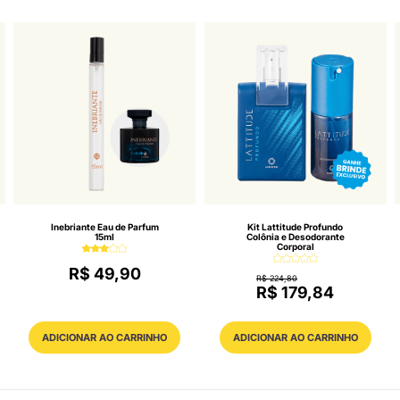
Inebriante Eau de Parfum
Kit Lattitude Profundo
15ml
Colônia e Desodorante
Corporal
R$ 49,90
R$ 224,80
R$ 179,84
ADICIONAR AO CARRINHO
ADICIONAR AO CARRINHO