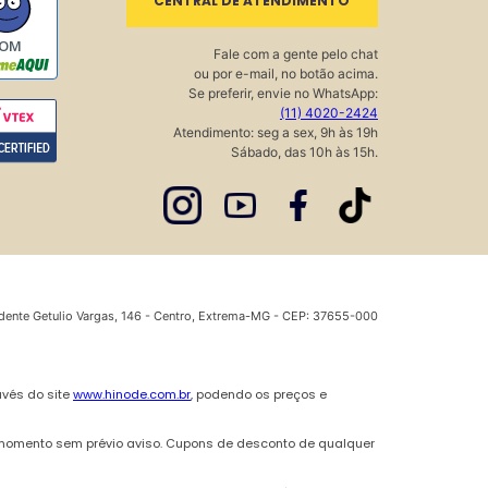
CENTRAL DE ATENDIMENTO
OM
Fale com a gente pelo chat
ou por e-mail, no botão acima.
Se preferir, envie no WhatsApp:
(11) 4020-2424
Atendimento: seg a sex, 9h às 19h
Sábado, das 10h às 15h.
dente Getulio Vargas, 146 - Centro, Extrema-MG - CEP: 37655-000
avés do site
www.hinode.com.br
, podendo os preços e
 momento sem prévio aviso. Cupons de desconto de qualquer