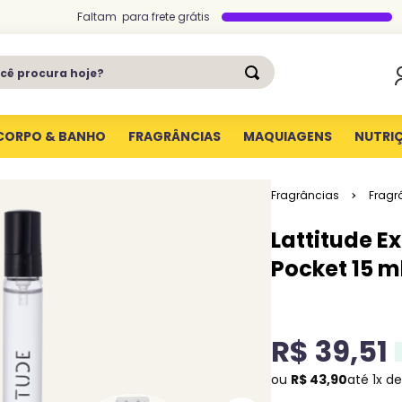
Faltam
para
frete grátis
ê procura hoje?
CORPO & BANHO
FRAGRÂNCIAS
MAQUIAGENS
NUTRI
Fragrâncias
Fragr
Lattitude E
Pocket 15 m
R$
39
,
51
ou
R$
43
,
90
até
1
x d