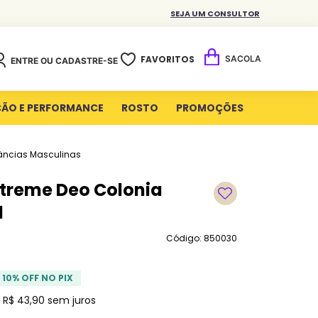
SEJA UM CONSULTOR
FAVORITOS
ENTRE OU CADASTRE-SE
ÇÃO E PERFORMANCE
ROSTO
PROMOÇÕES
âncias Masculinas
xtreme Deo Colonia
l
Código: 850030
10
% OFF NO PIX
e
R$
43
,
90
sem juros