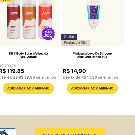
Outlet
Exclusivo Site
Kit 3 Body Splash Vibez da
Miniatura Luva De Silicone
Vez! 200ml
Aloe Vera Hands 50g
R$
239
,
70
R$
119
,
85
R$
14
,
90
até
4
x de
sem juros
até
1
x de
sem juros
R$
29
,
96
R$
14
,
90