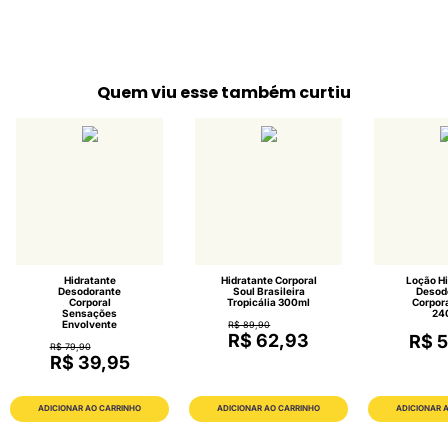
Quem viu esse também curtiu
Hidratante
Hidratante Corporal
Loção Hi
Desodorante
Soul Brasileira
Desod
Corporal
Tropicália 300ml
Corpora
Sensações
24
Envolvente
R$ 89,90
R$ 62,93
R$ 5
R$ 79,90
R$ 39,95
ADICIONAR AO CARRINHO
ADICIONAR AO CARRINHO
ADICIONAR 