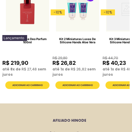
-
10
%
-
10
%
Lançamento
Lattitude Race Deo Parfum
Kit 2 Miniaturas Luvas De
Kit 3 Miniatura
100ml
Silicone Hands Aloe Vera
Silicone Hands
R$
29
,
80
R$
44
,
70
R$
219
,
90
R$
26
,
82
R$
40
,
23
até
8
x de
sem
até
1
x de
sem
até
1
x de
R$
27
,
48
R$
26
,
82
R$
40
juros
juros
juros
AFILIADO HINODE