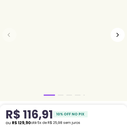
R$
116
,
91
10
% OFF NO PIX
ou
R$
129
,
90
até
5
x de
R$
25
,
98
sem juros