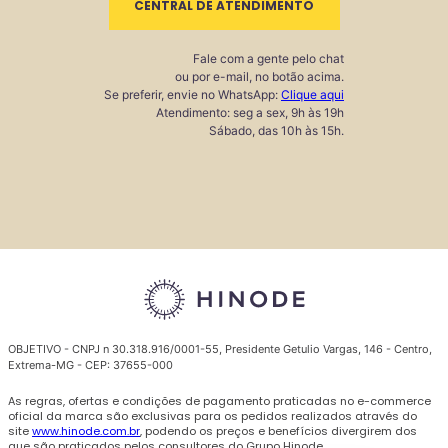
CENTRAL DE ATENDIMENTO
Fale com a gente pelo chat
ou por e-mail, no botão acima.
Se preferir, envie no WhatsApp:
Clique aqui
Atendimento: seg a sex, 9h às 19h
Sábado, das 10h às 15h.
OBJETIVO - CNPJ n 30.318.916/0001-55, Presidente Getulio Vargas, 146 - Centro,
Extrema-MG - CEP: 37655-000
As regras, ofertas e condições de pagamento praticadas no e-commerce
oficial da marca são exclusivas para os pedidos realizados através do
site
www.hinode.com.br
, podendo os preços e benefícios divergirem dos
que são praticados pelos consultores do Grupo Hinode.