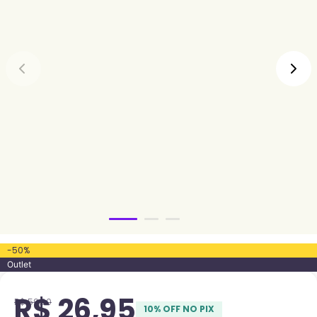
-
50
%
Outlet
R$
26
,
95
R$
59
,
90
10
% OFF NO PIX