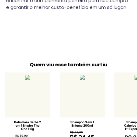
encontrar o complemento perfeito para sua compra
e garantir o melhor custo-benefício em um só lugar!
Quem viu esse também curtiu
Balm Para Barba 2
Shampoo 3 em 1
Shampo
em 1 Empire The
Enigma 200ml
Cabelos
One 115g
H-Exper
R$ 48,90
R$ 59,90