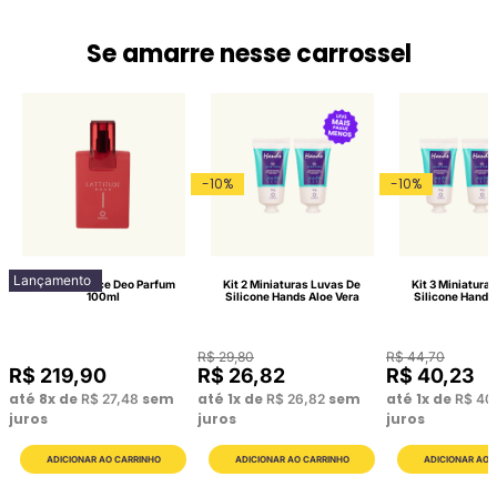
Se amarre nesse carrossel
-
10
%
-
10
%
Lançamento
Lattitude Race Deo Parfum
Kit 2 Miniaturas Luvas De
Kit 3 Miniatura
100ml
Silicone Hands Aloe Vera
Silicone Hands
R$
29
,
80
R$
44
,
70
R$
219
,
90
R$
26
,
82
R$
40
,
23
até
8
x de
sem
até
1
x de
sem
até
1
x de
R$
27
,
48
R$
26
,
82
R$
40
juros
juros
juros