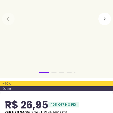
-
40
%
Outlet
R$
26
,
95
R$
49
,
90
10
% OFF NO PIX
R$
29
,
94
ou
até
1
x de
R$
29
,
94
sem juros