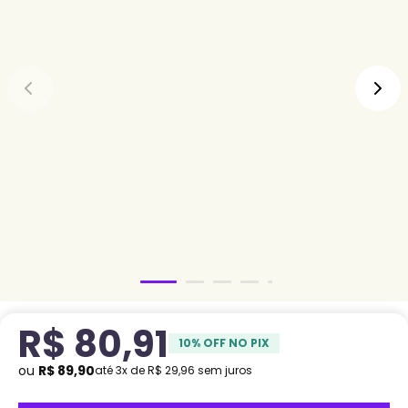
R$
80
,
91
10
% OFF NO PIX
ou
R$
89
,
90
até
3
x de
R$
29
,
96
sem juros