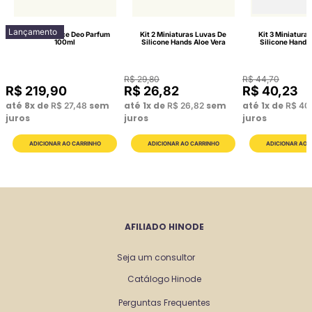
Lançamento
Lattitude Race Deo Parfum
Kit 2 Miniaturas Luvas De
Kit 3 Miniatura
100ml
Silicone Hands Aloe Vera
Silicone Hands
R$
29
,
80
R$
44
,
70
R$
219
,
90
R$
26
,
82
R$
40
,
23
até
8
x de
sem
até
1
x de
sem
até
1
x de
R$
27
,
48
R$
26
,
82
R$
40
juros
juros
juros
AFILIADO HINODE
Seja um consultor
Catálogo Hinode
Perguntas Frequentes