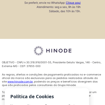
Se preferir, envie no WhatsApp:
Clique aqui
Atendimento: seg a sex, 9h às 19h
Sábado, das 10h às 15h.
OBJETIVO - CNPJ n 30.318.916/0001-55, Presidente Getulio Vargas, 146 - Centro,
Extrema-MG - CEP: 37655-000
As regras, ofertas e condições de pagamento praticadas no e-commerce
oficial da marca são exclusivas para os pedidos realizados através do
site
www.hinode.com.br
, podendo os preços e benefícios divergirem dos
que são praticados pelos consultores do Grupo Hinode.
Todas as promoções, descontos e preços são válidos somente por um
Política de Cookies
período limitado e podem ser alterados ou encerrados a qualquer
momento sem prévio aviso.