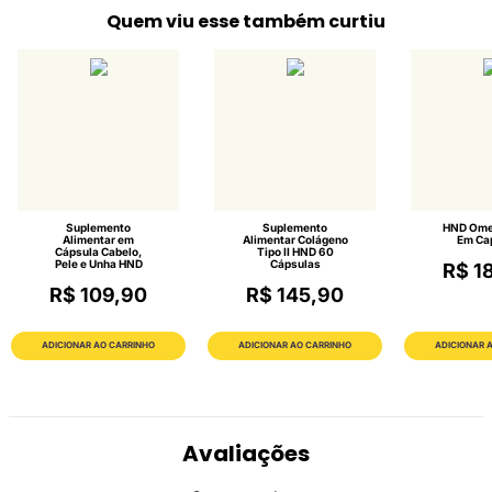
Quem viu esse também curtiu
Suplemento
Suplemento
HND Omeg
Alimentar em
Alimentar Colágeno
Em Ca
Cápsula Cabelo,
Tipo II HND 60
Pele e Unha HND
Cápsulas
R$ 1
R$ 109,90
R$ 145,90
ADICIONAR AO CARRINHO
ADICIONAR AO CARRINHO
ADICIONAR 
Avaliações