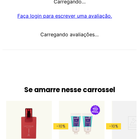
Carregando…
Faça login para escrever uma avaliação.
Carregando avaliações…
Se amarre nesse carrossel
-
10
%
-
10
%