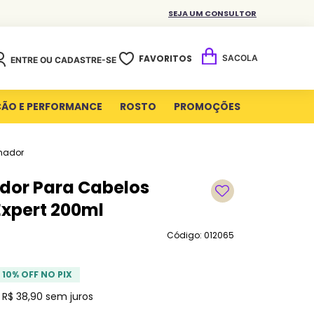
SEJA UM CONSULTOR
FAVORITOS
ENTRE OU CADASTRE-SE
ÇÃO E PERFORMANCE
ROSTO
PROMOÇÕES
nador
dor Para Cabelos
Expert 200ml
Código: 012065
10
% OFF NO PIX
e
R$
38
,
90
sem juros