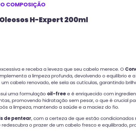
SO
COMPOSIÇÃO
 Oleosos H-Expert 200ml
excessiva e receba a leveza que seu cabelo merece. O
Cond
mplementa a limpeza profunda, devolvendo o equilíbrio e a
um cabelo renovado, ele sela as cutículas, garantindo bril
ossui uma formulação
oil-free
e é enriquecido com ingredien
tas, promovendo hidratação sem pesar, o que é crucial pa
pós a limpeza, mantendo a saúde e a maciez do fio.
eis de pentear
, com a certeza de que estão condicionados 
 redescubra o prazer de um cabelo fresco e equilibrado, pr