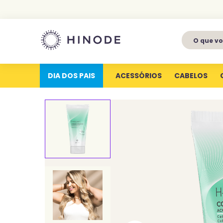
O que voc
1
º
perfumes
2
º
latitude
DIA DOS PAIS
ACESSÓRIOS
CABELOS
3
º
kit
4
º
joy
5
º
profundas
6
º
luva silicone
7
º
miniatura
8
º
hype for her
9
º
body splash
10
º
aura