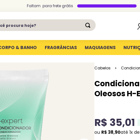
Faltam
para
frete grátis
ê procura hoje?
CORPO & BANHO
FRAGRÂNCIAS
MAQUIAGENS
NUTRI
Cabelos
Condicio
Condiciona
Oleosos H-
R$
35
,
01
ou
R$
38
,
90
até
1
x d