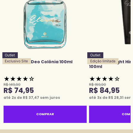
Outlet
Outlet
Eterna Blue Deo Colônia 100ml
Exclusivo Site
Grace Midnight Hi
Edição limitada
100ml
★
★
★
★
☆
★
★
★
★
☆
R$
149
,
90
R$
169
,
90
R$
74
,
95
R$
84
,
95
até
2
x de
R$
37
,
47
sem juros
até
3
x de
R$
28
,
31
sem 
COMPRAR
COMP