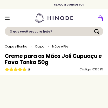
SEJA UM CONSULTOR
O que você procura hoje?
Corpo e Banho
Corpo
Mãos e Pés
Creme para as Mãos Joli Cupuaçu e
Fava Tonka 50g
Código: 033025
(
1
)