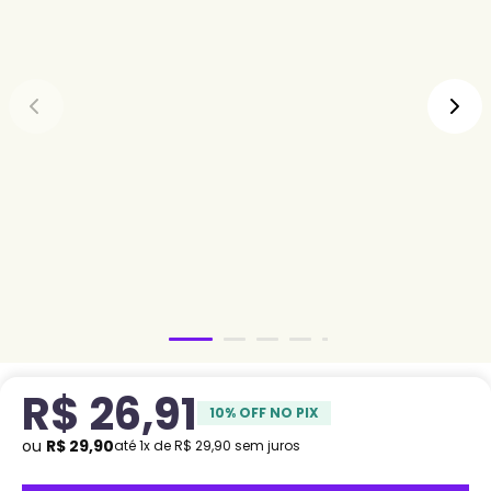
R$
26
,
91
10
% OFF NO PIX
ou
R$
29
,
90
até
1
x de
R$
29
,
90
sem juros