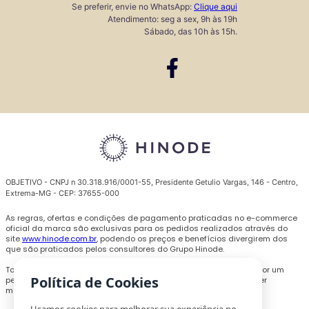
Se preferir, envie no WhatsApp:
Clique aqui
Atendimento: seg a sex, 9h às 19h
Sábado, das 10h às 15h.
OBJETIVO - CNPJ n 30.318.916/0001-55, Presidente Getulio Vargas, 146 - Centro,
Extrema-MG - CEP: 37655-000
As regras, ofertas e condições de pagamento praticadas no e-commerce
oficial da marca são exclusivas para os pedidos realizados através do
site
www.hinode.com.br
, podendo os preços e benefícios divergirem dos
que são praticados pelos consultores do Grupo Hinode.
Todas as promoções, descontos e preços são válidos somente por um
Política de Cookies
período limitado e podem ser alterados ou encerrados a qualquer
momento sem prévio aviso.