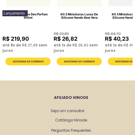
Lançamento
Lattitude Race Deo Parfum
Kit 2 Miniaturas Luvas De
Kit 3 Miniatura
100ml
Silicone Hands Aloe Vera
Silicone Hands
R$
29
,
80
R$
44
,
70
R$
219
,
90
R$
26
,
82
R$
40
,
23
até
8
x de
sem
até
1
x de
sem
até
1
x de
R$
27
,
48
R$
26
,
82
R$
40
juros
juros
juros
AFILIADO HINODE
Seja um consultor
Catálogo Hinode
Perguntas Frequentes