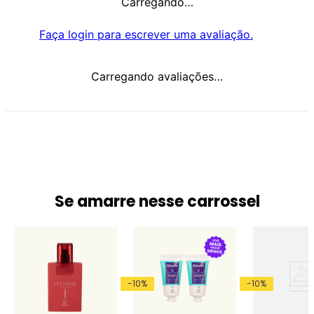
Carregando…
Faça login para escrever uma avaliação.
Carregando avaliações…
Se amarre nesse carrossel
-
10
%
-
10
%