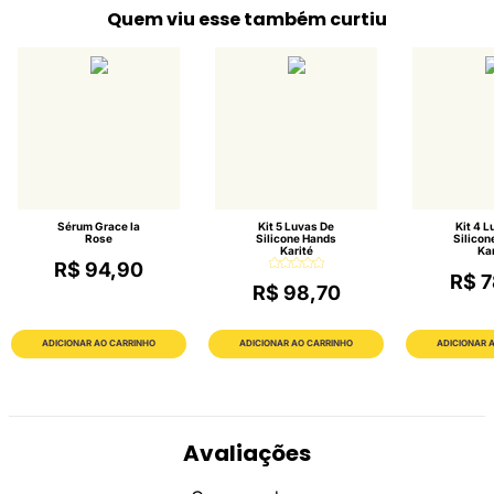
Quem viu esse também curtiu
Sérum Grace la
Kit 5 Luvas De
Kit 4 L
Rose
Silicone Hands
Silicon
Karité
Kar
R$ 94,90
R$ 7
R$ 98,70
ADICIONAR AO CARRINHO
ADICIONAR AO CARRINHO
ADICIONAR 
Avaliações