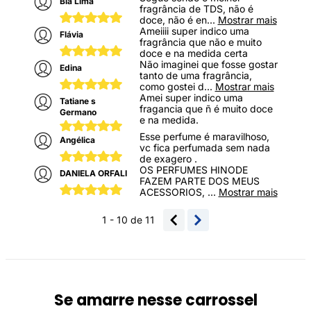
Bia Lima
fragrância de TDS, não é
doce, não é en
...
Mostrar mais
Ameiiii super indico uma
Flávia
fragrância que não e muito
doce e na medida certa
Não imaginei que fosse gostar
Edina
tanto de uma fragrância,
como gostei d
...
Mostrar mais
Amei super indico uma
Tatiane s
fragancia que ñ é muito doce
Germano
e na medida.
Esse perfume é maravilhoso,
Angélica
vc fica perfumada sem nada
de exagero .
OS PERFUMES HINODE
DANIELA ORFALI
FAZEM PARTE DOS MEUS
ACESSORIOS,
...
Mostrar mais
1 - 10
de
11
Se amarre nesse carrossel