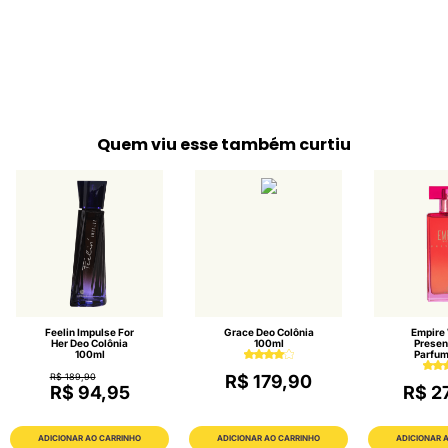
Quem viu esse também curtiu
Feelin Impulse For
Grace Deo Colônia
Empire
Her Deo Colônia
100ml
Presen
100ml
Parfum
R$ 189,90
R$ 179,90
R$ 94,95
R$ 2
ADICIONAR AO CARRINHO
ADICIONAR AO CARRINHO
ADICIONAR 