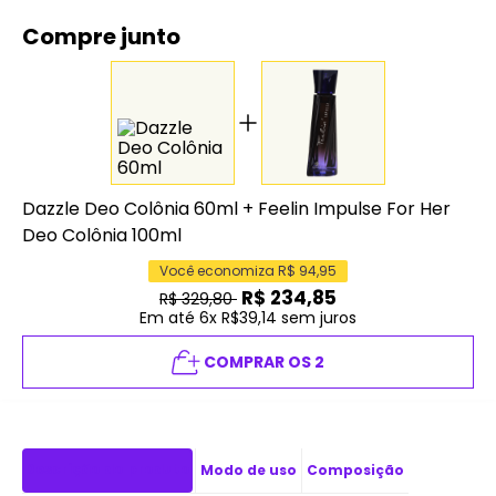
Compre junto
Dazzle Deo Colônia 60ml
+
Feelin Impulse For Her
Deo Colônia 100ml
Você economiza R$
94,95
R$
234,85
R$
329,80
Em até 6x R$39,14 sem juros
COMPRAR OS 2
Descrição do produto
Modo de uso
Composição