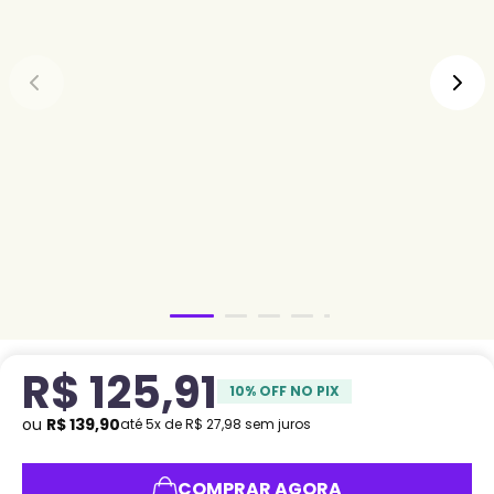
R$
125
,
91
10
% OFF NO PIX
ou
R$
139
,
90
até
5
x de
R$
27
,
98
sem juros
COMPRAR AGORA