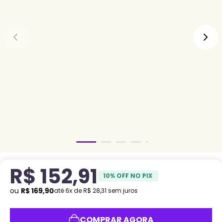
R$
152
,
91
10
% OFF NO PIX
ou
R$
169
,
90
até
6
x de
R$
28
,
31
sem juros
COMPRAR AGORA