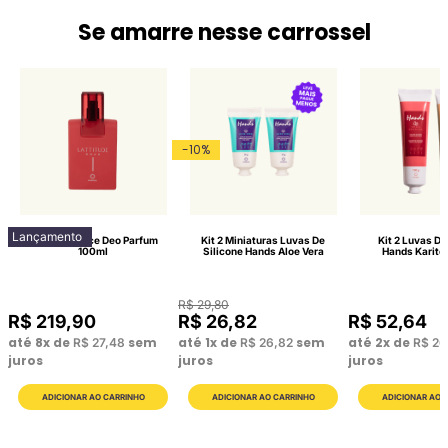
Se amarre nesse carrossel
-
10
%
Lançamento
Lattitude Race Deo Parfum
Kit 2 Miniaturas Luvas De
Kit 2 Luvas De
100ml
Silicone Hands Aloe Vera
Hands Karité
R$
29
,
80
R$
219
,
90
R$
26
,
82
R$
52
,
64
até
8
x de
sem
até
1
x de
sem
até
2
x de
R$
27
,
48
R$
26
,
82
R$
26
juros
juros
juros