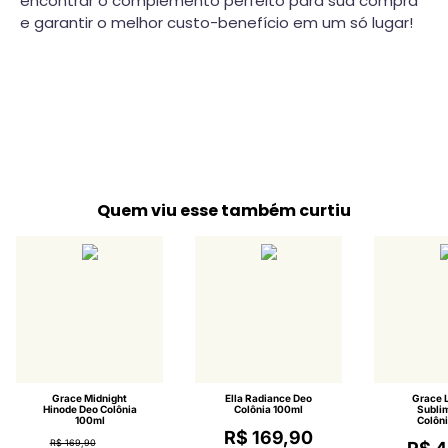
encontrar o complemento perfeito para sua compra
e garantir o melhor custo-benefício em um só lugar!
Quem viu esse também curtiu
Grace Midnight
Ella Radiance Deo
Grace 
Hinode Deo Colônia
Colônia 100ml
Subli
100ml
Colôni
R$ 169,90
R$ 169,90