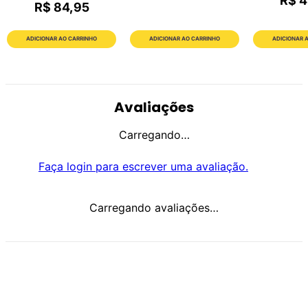
R$ 4
R$ 84,95
ADICIONAR AO CARRINHO
ADICIONAR AO CARRINHO
ADICIONAR 
Avaliações
Carregando…
Faça login para escrever uma avaliação.
Carregando avaliações…