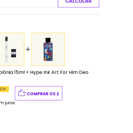
CALCULAR
lônia 15ml
+
Hype Ink Art For Him Deo
9,16
COMPRAR OS 2
m juros