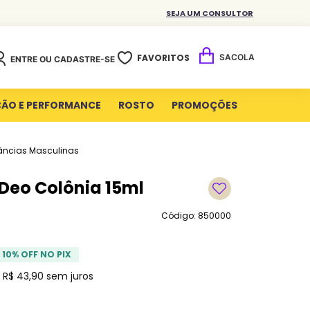
SEJA UM CONSULTOR
FAVORITOS
ENTRE OU CADASTRE-SE
ÇÃO E PERFORMANCE
ROSTO
PROMOÇÕES
âncias Masculinas
Deo Colônia 15ml
Código: 850000
10
% OFF NO PIX
e
R$
43
,
90
sem juros