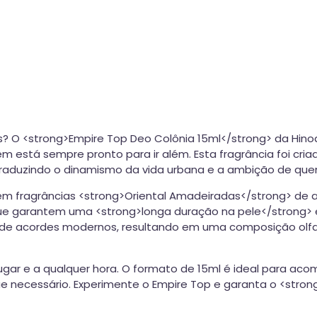
 O <strong>Empire Top Deo Colônia 15ml</strong> da Hin
em está sempre pronto para ir além. Esta fragrância foi cria
traduzindo o dinamismo da vida urbana e a ambição de que
 em fragrâncias <strong>Oriental Amadeiradas</strong> de 
ue garantem uma <strong>longa duração na pele</strong> 
r de acordes modernos, resultando em uma composição olfa
ar e a qualquer hora. O formato de 15ml é ideal para acom
 necessário. Experimente o Empire Top e garanta o <stron