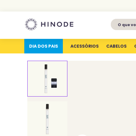
O que voc
1
º
perfumes
2
º
latitude
DIA DOS PAIS
ACESSÓRIOS
CABELOS
3
º
kit
4
º
joy
5
º
profundas
6
º
luva silicone
7
º
miniatura
8
º
hype for her
9
º
body splash
10
º
joyfull