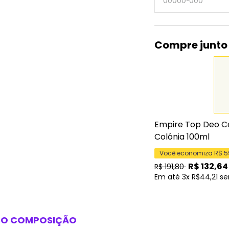
Compre junto
Empire Top Deo Co
Colônia 100ml
Você economiza R$
5
R$
132,64
R$
191,80
Em até 3x R$44,21 se
SO
COMPOSIÇÃO