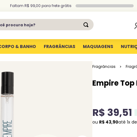
Faltam
R$ 99,00
para
frete grátis
ê procura hoje?
CORPO & BANHO
FRAGRÂNCIAS
MAQUIAGENS
NUTRI
Fragrâncias
Fragr
Empire Top 
R$
39
,
51
ou
R$
43
,
90
até
1
x d