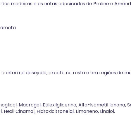
 das madeiras e as notas adocicadas de Praline e Amênd
rgamota
r conforme desejado, exceto no rosto e em regiões de m
glicol, Macrogol, Etilexilglicerina, Alfa-Isometil Ionona, Sal
 Hexil Cinamal, Hidroxicitronelal, Limoneno, Linalol.