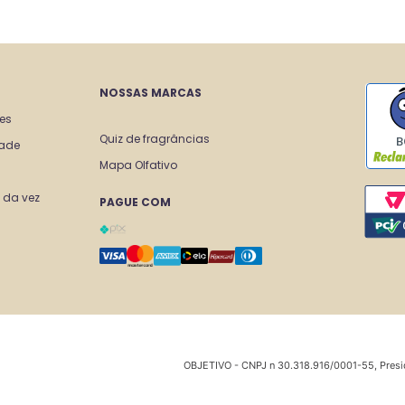
NOSSAS MARCAS
tes
Quiz de fragrâncias
B
dade
Mapa Olfativo
 da vez
PAGUE COM
OBJETIVO - CNPJ n 30.318.916/0001-55, Presi