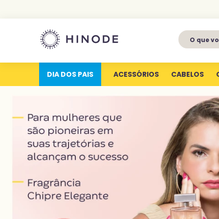
O que voc
1
º
perfumes
2
º
latitude
DIA DOS PAIS
ACESSÓRIOS
CABELOS
3
º
kit
4
º
joy
5
º
profundas
6
º
luva silicone
7
º
miniatura
8
º
hype for her
9
º
body splash
10
º
aura