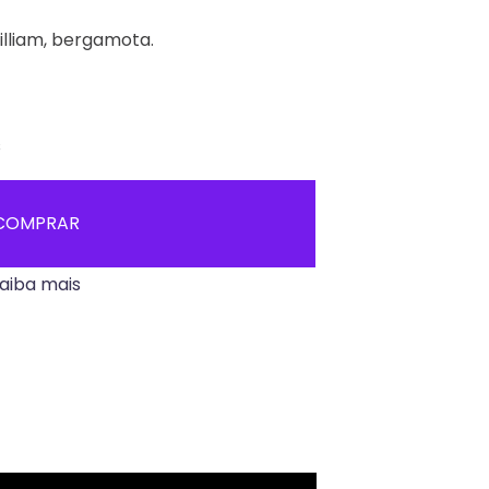
lliam, bergamota.
s
COMPRAR
aiba mais