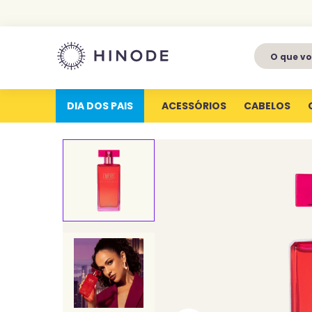
O que voc
1
º
perfumes
2
º
latitude
DIA DOS PAIS
ACESSÓRIOS
CABELOS
3
º
kit
4
º
joy
5
º
profundas
6
º
luva silicone
7
º
miniatura
8
º
hype for her
9
º
body splash
10
º
joyfull