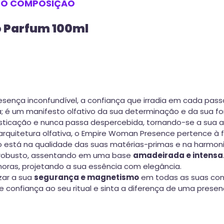
SO
COMPOSIÇÃO
 Parfum 100ml
sença inconfundível, a confiança que irradia em cada pass
 é um manifesto olfativo da sua determinação e da sua for
ticação e nunca passa despercebida, tornando-se a sua as
quitetura olfativa, o Empire Woman Presence pertence à f
o está na qualidade das suas matérias-primas e na harmon
l robusto, assentando em uma base
amadeirada e intensa
horas, projetando a sua essência com elegância.
zar a sua
segurança e magnetismo
em todas as suas conq
de confiança ao seu ritual e sinta a diferença de uma pres