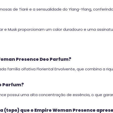
mosas de Tiaré e a sensualidade do Ylang-Ylang, conferindo
mbar e Musk proporcionam um calor duradouro e uma assinatu
e Woman Presence Deo Parfum?
a família olfativa Floriental Envolvente, que combina a r
eo Parfum?
nce possui uma alta concentração de essência, o que gara
ída (topo) que o Empire Woman Presence apres