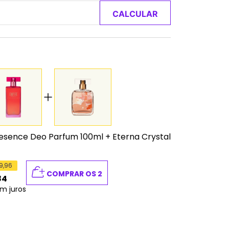
CALCULAR
esence Deo Parfum 100ml
+
Eterna Crystal
9,96
COMPRAR OS 2
84
m juros