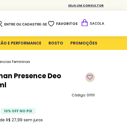
SEJA UM CONSULTOR
FAVORITOS
ENTRE OU CADASTRE-SE
ÇÃO E PERFORMANCE
ROSTO
PROMOÇÕES
âncias Femininas
an Presence Deo
ml
Código: 011111
10
% OFF NO PIX
 de
R$
27
,
99
sem juros