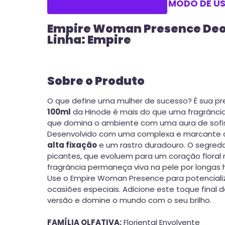
DESCRIÇÃO DO PRODUTO
MODO DE U
Empire Woman Presence Deo
Linha: Empire
Sobre o Produto
O que define uma mulher de sucesso? É sua pre
100ml
da Hinode é mais do que uma fragrância;
que domina o ambiente com uma aura de sofis
Desenvolvido com uma complexa e marcante ar
alta fixação
e um rastro duradouro. O segred
picantes, que evoluem para um coração flora
fragrância permaneça viva na pele por longas 
Use o Empire Woman Presence para potenciali
ocasiões especiais. Adicione este toque final 
versão e domine o mundo com o seu brilho.
FAMÍLIA OLFATIVA:
Floriental Envolvente