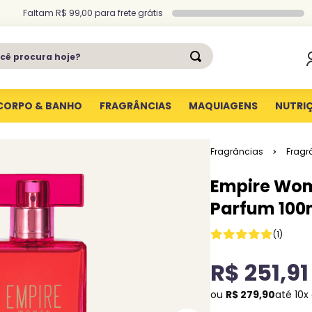
Faltam
R$ 99,00
para
frete grátis
ê procura hoje?
CORPO & BANHO
FRAGRÂNCIAS
MAQUIAGENS
NUTRI
Fragrâncias
Fragr
Empire Wom
Parfum 100
(
1
)
R$
251
,
91
ou
R$
279
,
90
até
10
x