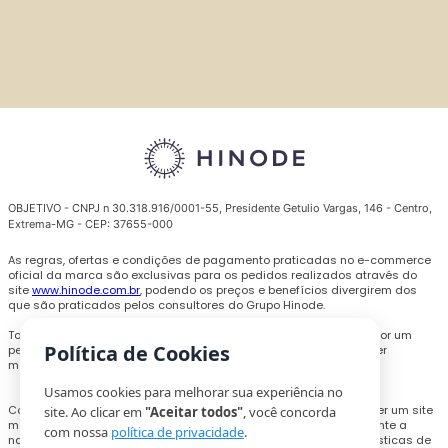
OBJETIVO - CNPJ n 30.318.916/0001-55, Presidente Getulio Vargas, 146 - Centro,
Extrema-MG - CEP: 37655-000
As regras, ofertas e condições de pagamento praticadas no e-commerce
oficial da marca são exclusivas para os pedidos realizados através do
site
www.hinode.com.br
, podendo os preços e benefícios divergirem dos
que são praticados pelos consultores do Grupo Hinode.
Todas as promoções, descontos e preços são válidos somente por um
Política de Cookies
período limitado e podem ser alterados ou encerrados a qualquer
momento sem prévio aviso.
Usamos cookies para melhorar sua experiência no
Com o objetivo de personalizar a experiência de compra e oferecer um site
site. Ao clicar em
"Aceitar todos"
, você concorda
melhor, cookies e outras tecnologias poderão ser utilizados durante a
com nossa
política de privacidade
.
navegação, para coletar informações técnicas e compilar estatísticas de