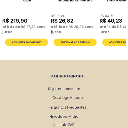
100ml
Silicone Hands Aloe Vera
Silicone Hands
R$
29
,
80
R$
44
,
70
R$
219
,
90
R$
26
,
82
R$
40
,
23
até
8
x de
sem
até
1
x de
sem
até
1
x de
R$
27
,
48
R$
26
,
82
R$
40
juros
juros
juros
AFILIADO HINODE
Seja um consultor
Catálogo Hinode
Perguntas Frequentes
Hinode na Mídia
Instituto FAR