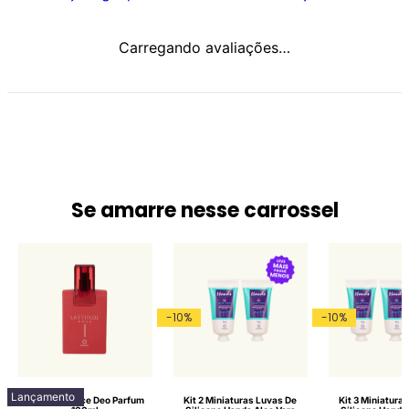
Carregando avaliações…
Se amarre nesse carrossel
-
10
%
-
10
%
Lançamento
Lattitude Race Deo Parfum
Kit 2 Miniaturas Luvas De
Kit 3 Miniatura