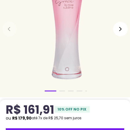
R$
161
,
91
10
% OFF NO PIX
ou
R$
179
,
90
até
7
x de
R$
25
,
70
sem juros