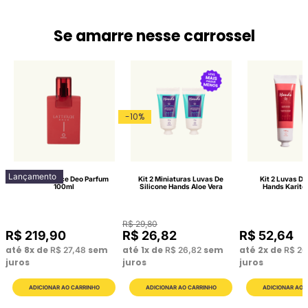
Se amarre nesse carrossel
-
10
%
Lançamento
Lattitude Race Deo Parfum
Kit 2 Miniaturas Luvas De
Kit 2 Luvas De
100ml
Silicone Hands Aloe Vera
Hands Karité
R$
29
,
80
R$
219
,
90
R$
26
,
82
R$
52
,
64
até
8
x de
sem
até
1
x de
sem
até
2
x de
R$
27
,
48
R$
26
,
82
R$
26
juros
juros
juros