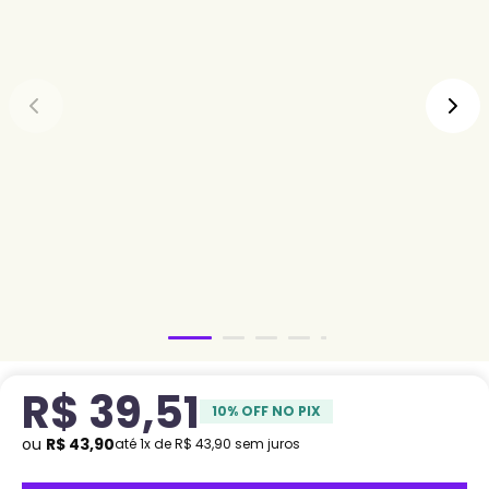
R$
39
,
51
10
% OFF NO PIX
ou
R$
43
,
90
até
1
x de
R$
43
,
90
sem juros