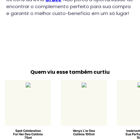
encontrar o complemento perfeito para sua compra
e garantir o melhor custo-benefício em um só lugar!
Quem viu esse também curtiu
Spot Celebration
Venyx L'or Deo
Inebriant
For Her Deo Colônia
Colônia 100ml
Eua Parf
75ml
15