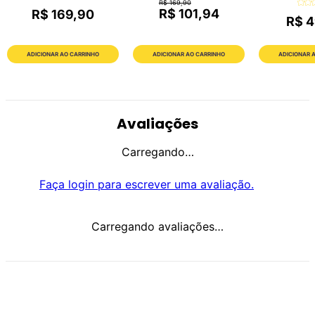
R$ 169,90
R$ 101,94
R$ 169,90
R$ 4
ADICIONAR AO CARRINHO
ADICIONAR AO CARRINHO
ADICIONAR 
Avaliações
Carregando…
Faça login para escrever uma avaliação.
Carregando avaliações…