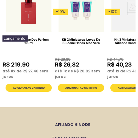
-
10
%
-
10
%
Lançamento
Lattitude Race Deo Parfum
Kit 2 Miniaturas Luvas De
Kit 3 Miniatura
100ml
Silicone Hands Aloe Vera
Silicone Hands
R$
29
,
80
R$
44
,
70
R$
219
,
90
R$
26
,
82
R$
40
,
23
até
8
x de
sem
até
1
x de
sem
até
1
x de
R$
27
,
48
R$
26
,
82
R$
40
juros
juros
juros
AFILIADO HINODE