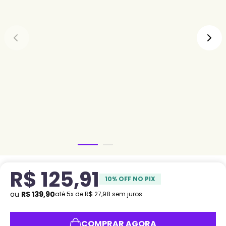
R$
125
,
91
10
% OFF NO PIX
ou
R$
139
,
90
até
5
x de
R$
27
,
98
sem juros
COMPRAR AGORA