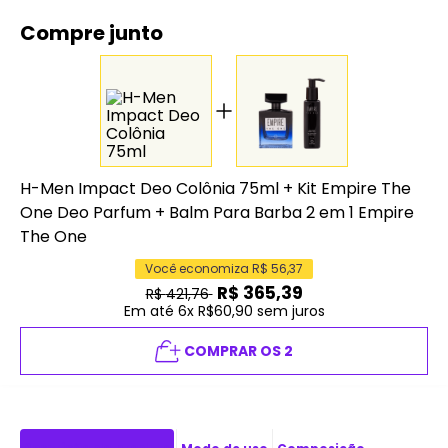
Compre junto
H-Men Impact Deo Colônia 75ml
+
Kit Empire The
One Deo Parfum + Balm Para Barba 2 em 1 Empire
The One
Você economiza R$
56,37
R$
365,39
R$
421,76
Em até 6x R$60,90 sem juros
COMPRAR OS 2
Descrição do produto