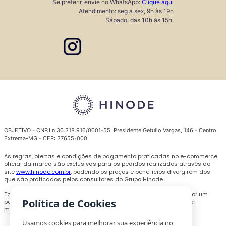
Se preferir, envie no WhatsApp:
Clique aqui
Atendimento: seg a sex, 9h às 19h
Sábado, das 10h às 15h.
OBJETIVO - CNPJ n 30.318.916/0001-55, Presidente Getulio Vargas, 146 - Centro,
Extrema-MG - CEP: 37655-000
As regras, ofertas e condições de pagamento praticadas no e-commerce
oficial da marca são exclusivas para os pedidos realizados através do
site
www.hinode.com.br
, podendo os preços e benefícios divergirem dos
que são praticados pelos consultores do Grupo Hinode.
Todas as promoções, descontos e preços são válidos somente por um
Política de Cookies
período limitado e podem ser alterados ou encerrados a qualquer
momento sem prévio aviso.
Usamos cookies para melhorar sua experiência no