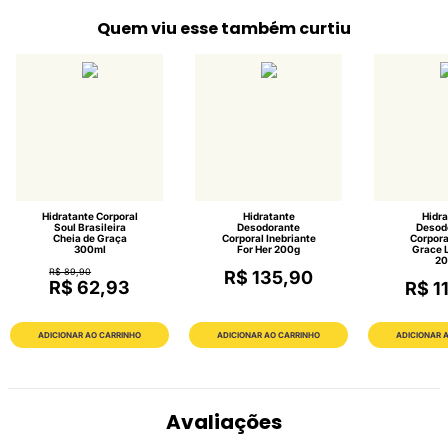
Quem viu esse também curtiu
Hidratante Corporal
Hidratante
Hidra
Soul Brasileira
Desodorante
Desod
Cheia de Graça
Corporal Inebriante
Corpora
300ml
For Her 200g
Grace 
20
R$ 89,90
R$ 135,90
R$ 62,93
R$ 1
ADICIONAR AO CARRINHO
ADICIONAR AO CARRINHO
ADICIONAR 
Avaliações