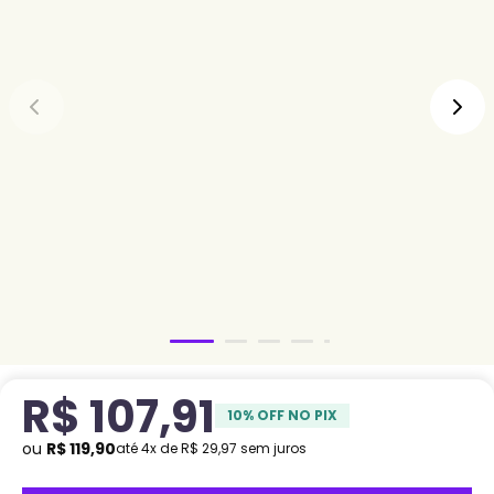
R$
107
,
91
10
% OFF NO PIX
ou
R$
119
,
90
até
4
x de
R$
29
,
97
sem juros