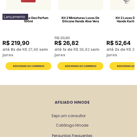
Lançamento
Lattitude Race Deo Parfum
Kit 2 Miniaturas Luvas De
Kit 2 Luvas De
100ml
Silicone Hands Aloe Vera
Hands Karité
R$
29
,
80
R$
219
,
90
R$
26
,
82
R$
52
,
64
até
8
x de
sem
até
1
x de
sem
até
2
x de
R$
27
,
48
R$
26
,
82
R$
26
juros
juros
juros
AFILIADO HINODE
Seja um consultor
Catálogo Hinode
Perguntas Frequentes