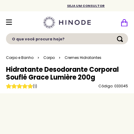
SEJA UM CONSULTOR
O que você procura hoje?
Corpo e Banho
Corpo
Cremes Hidratantes
Hidratante Desodorante Corporal
Souflé Grace Lumière 200g
Código: 033045
(
1
)